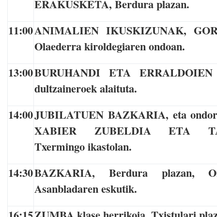
ERAKUSKETA, Berdura plazan.
11:00
ANIMALIEN IKUSKIZUNAK, GOR
Olaederra kiroldegiaren ondoan.
13:00
BURUHANDI ETA ERRALDOIEN 
dultzaineroek alaituta.
14:00
JUBILATUEN BAZKARIA, eta ondore
XABIER ZUBELDIA ETA TAL
Txermingo ikastolan.
14:30
BAZKARIA, Berdura plazan, O
Asanbladaren eskutik.
16:15
ZUMBA klase herrikoia
,
Txistulari pla