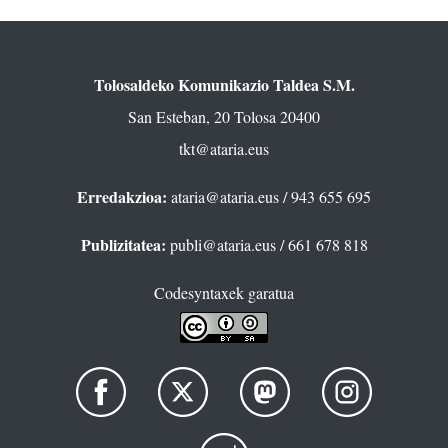
Tolosaldeko Komunikazio Taldea S.M.
San Esteban, 20 Tolosa 20400
tkt@ataria.eus
Erredakzioa:
ataria@ataria.eus
/ 943 655 695
Publizitatea:
publi@ataria.eus
/ 661 678 818
Codesyntaxek garatua