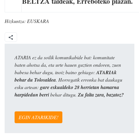
BELTZA taldeak, Erreboteko plazan.
Hizkuntza:
EUSKARA
ATARIA ez da soilik komunikabide bat: komunitate
baten ahotsa da, eta urte hauen guztien ondoren, zuen
babesa behar dugu, inoiz baino gehiago:
ATARIAk
behar du Tolosaldea
. Horregatik erronka bat daukagu
esku artean:
gure eskualdeko 28 herrietan hamarna
harpidedun berri
behar ditugu.
Zu falta zara, bazatoz?
EGIN ATARIKIDE!