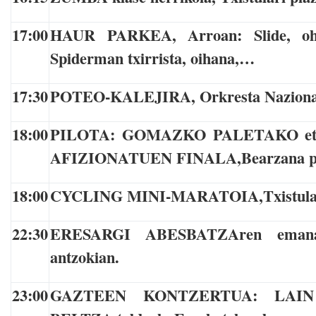
17:00
HAUR PARKEA
,
Arroan: Slide, oh
Spiderman txirrista, oihana,…
17:30
POTEO-KALEJIRA
,
Orkresta Naziona
18:00
PILOTA: GOMAZKO PALETAKO e
AFIZIONATUEN FINALA,Bearzana pil
18:00
CYCLING MINI-MARATOIA,Txistulari
22:30
ERESARGI ABESBATZAren emanal
antzokian.
23:00
GAZTEEN KONTZERTUA: LAIN