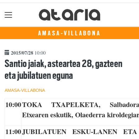
AMASA-VILLABONA
2015/07/28
10:00
Santio jaiak, asteartea 28, gazteen
eta jubilatuen eguna
AMASA-VILLABONA
10:00
TOKA TXAPELKETA, Salbadora 
Etxearen eskutik, Olaederra kiroldegia
11:00
JUBILATUEN ESKU-LANEN ET