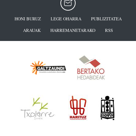
HONI BURUZ
LEGE OHARRA
PUBLIZITATEA
ARAUAK
HARREMANETARAKO
RSS