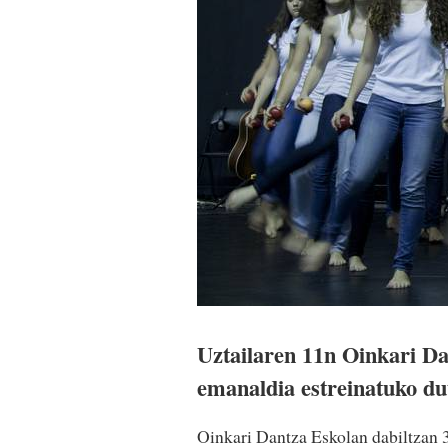
Uztailaren 11n Oinkari Da
emanaldia estreinatuko du
Oinkari Dantza Eskolan dabiltzan 3