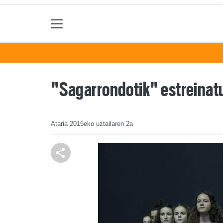
"Sagarrondotik" estreinatu
Ataria
2015eko uztailaren 2a