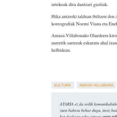
urtekoak dira dantzari guztiak.
Hika antzerki taldean ibiltzen den
koreografiak Noemi Viana eta Enek
Amasa-Villabonako Olaederra kirol
aurretik sarrerak eskuratu ahal iz
helbidean.
KULTURA
AMASA-VILLABONA
ATARIA ez da soilik komunikabide 
zuen babesa behar dugu, inoiz ba
bat daukagu esku artean:
gure es