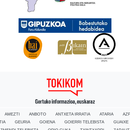
Gertuko informazioa, euskaraz
AMEZTI
ANBOTO
ANTXETA IRRATIA
ATARIA
AZP
TIA
GEURIA
GOIENA
GOIERRI TELEBISTA
GUAIXE
IZMENDI TELEBISTA
ORIO GUKA
TXINTXARRI
ZARAUT