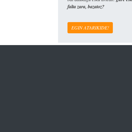
falta zara, bazatoz?
EGIN ATARIKIDE!