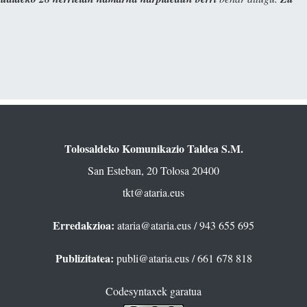
Tolosaldeko Komunikazio Taldea S.M.
San Esteban, 20 Tolosa 20400
tkt@ataria.eus
Erredakzioa:
ataria@ataria.eus
/ 943 655 695
Publizitatea:
publi@ataria.eus
/ 661 678 818
Codesyntaxek garatua