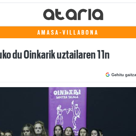
AMASA-VILLABONA
ko du Oinkarik uztailaren 11n
Gehitu gaitz