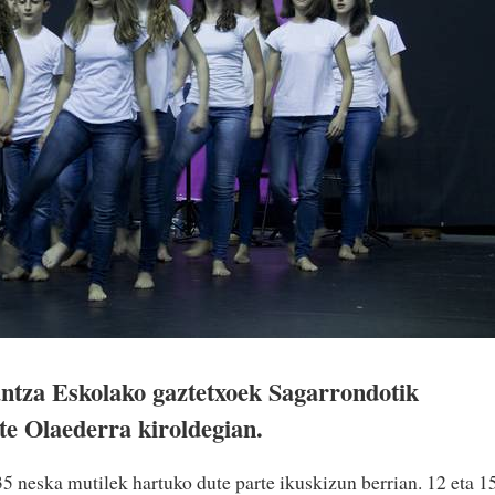
ntza Eskolako gaztetxoek Sagarrondotik
te Olaederra kiroldegian.
5 neska mutilek hartuko dute parte ikuskizun berrian. 12 eta 1