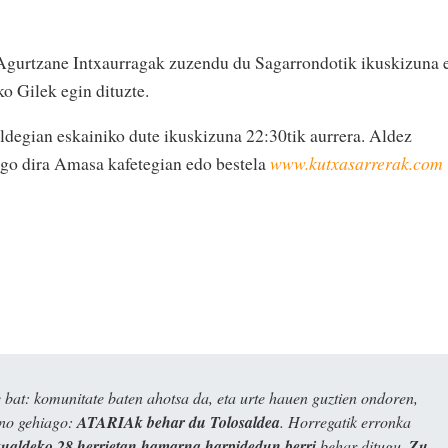
 Agurtzane Intxaurragak zuzendu du Sagarrondotik ikuskizuna 
o Gilek egin dituzte.
degian eskainiko dute ikuskizuna 22:30tik aurrera. Aldez
ango dira Amasa kafetegian edo bestela
www.kutxasarrerak.com
bat: komunitate baten ahotsa da, eta urte hauen guztien ondoren,
ino gehiago:
ATARIAk behar du Tolosaldea
. Horregatik erronka
kualdeko 28 herrietan hamarna harpidedun berri
behar ditugu.
Zu