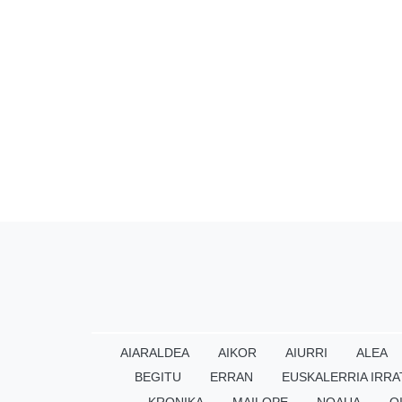
AIARALDEA
AIKOR
AIURRI
ALEA
BEGITU
ERRAN
EUSKALERRIA IRRA
KRONIKA
MAILOPE
NOAUA
O