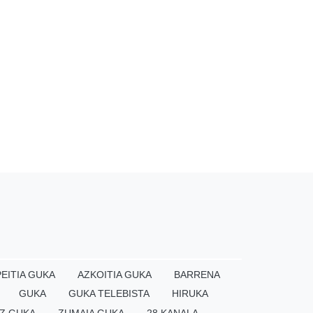
EITIA GUKA
AZKOITIA GUKA
BARRENA
GUKA
GUKA TELEBISTA
HIRUKA
Z GUKA
ZUMAIA GUKA
28 KANALA