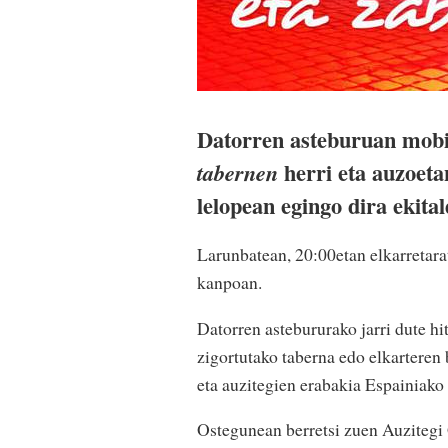
Datorren asteburuan mobil
herri eta auzoeta
tabernen
lelopean egingo dira ekital
Larunbatean, 20:00etan elkarretara
kanpoan.
Datorren astebururako jarri dute h
zigortutako taberna edo elkarteren 
eta auzitegien erabakia Espainiako 
Ostegunean berretsi zuen Auzitegi 