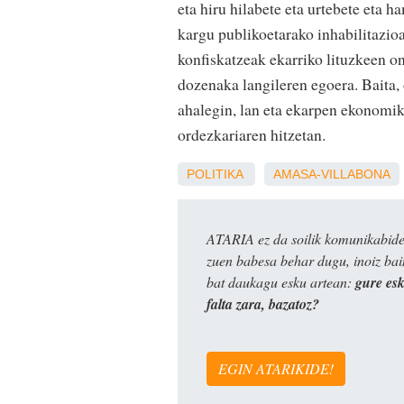
eta hiru hilabete eta urtebete eta h
kargu publikoetarako inhabilitazio
konfiskatzeak ekarriko lituzkeen on
dozenaka langileren egoera. Baita, 
ahalegin, lan eta ekarpen ekonomik
ordezkariaren hitzetan.
POLITIKA
AMASA-VILLABONA
ATARIA ez da soilik komunikabide 
zuen babesa behar dugu, inoiz ba
bat daukagu esku artean:
gure es
falta zara, bazatoz?
EGIN ATARIKIDE!