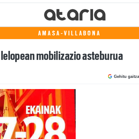
AMASA-VILLABONA
lelopean mobilizazio asteburua
Gehitu gaitz