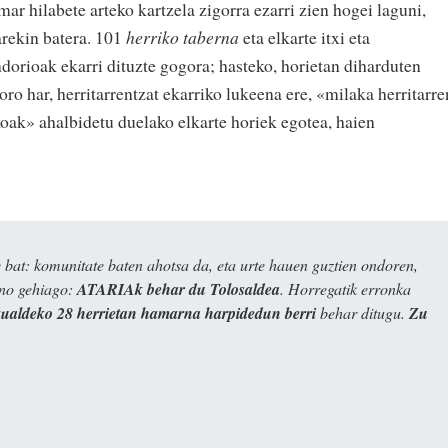
amar hilabete arteko kartzela zigorra ezarri zien hogei laguni,
arekin batera. 101
herriko taberna
eta elkarte itxi eta
dorioak ekarri dituzte gogora; hasteko, horietan diharduten
oro har, herritarrentzat ekarriko lukeena ere, «milaka herritarre
oak» ahalbidetu duelako elkarte horiek egotea, haien
bat: komunitate baten ahotsa da, eta urte hauen guztien ondoren,
ino gehiago:
ATARIAk behar du Tolosaldea
. Horregatik erronka
kualdeko 28 herrietan hamarna harpidedun berri
behar ditugu.
Zu