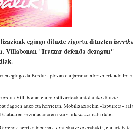
izazioak egingo dituzte zigortu dituzten
herrik
n. Villabonan "Iratzar defenda dezagun"
diak.
tzea egingo da Berdura plazan eta jarraian afari-merienda Iratz
itzordua Villabonan eta mobilizazioak antolatuko dituzte
bat dagoen auzo eta herrietan. Mobilizazioekin «lapurreta» sal
Estatuaren «ezintasunaren ikur» bilakarazi nahi dute.
Gorenak herriko tabernak konfiskatzeko erabakia, eta urtebete