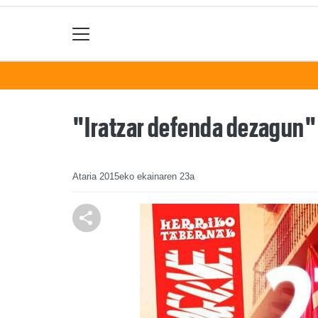
"Iratzar defenda dezagun" 
Ataria
2015eko ekainaren 23a