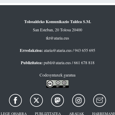
Tolosaldeko Komunikazio Taldea S.M.
San Esteban, 20 Tolosa 20400
tkt@ataria.eus
Erredakzioa:
ataria@ataria.eus
/ 943 655 695
Publizitatea:
publi@ataria.eus
/ 661 678 818
Codesyntaxek garatua
LEGE OHARRA
PUBLIZITATEA
ARAUAK
HARREMANE