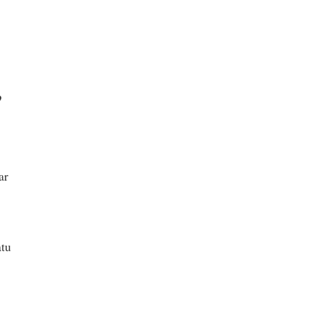
o
ar
atu