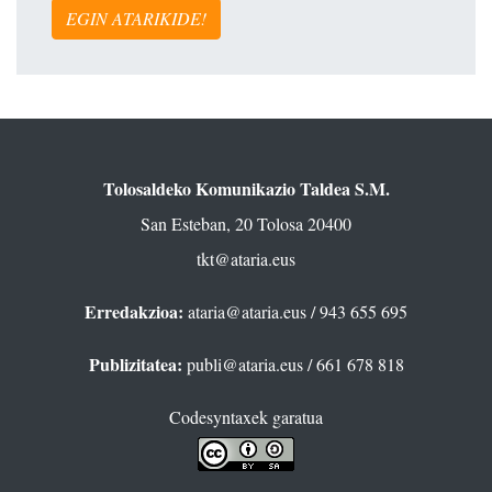
EGIN ATARIKIDE!
Tolosaldeko Komunikazio Taldea S.M.
San Esteban, 20 Tolosa 20400
tkt@ataria.eus
Erredakzioa:
ataria@ataria.eus
/ 943 655 695
Publizitatea:
publi@ataria.eus
/ 661 678 818
Codesyntaxek garatua