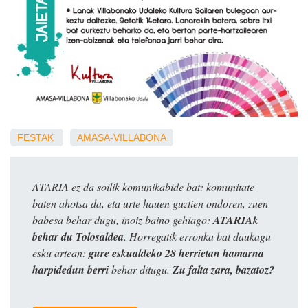
FESTAK
AMASA-VILLABONA
ATARIA ez da soilik komunikabide bat: komunitate
baten ahotsa da, eta urte hauen guztien ondoren, zuen
babesa behar dugu, inoiz baino gehiago:
ATARIAk
behar du Tolosaldea
. Horregatik erronka bat daukagu
esku artean:
gure eskualdeko 28 herrietan hamarna
harpidedun berri
behar ditugu.
Zu falta zara, bazatoz?