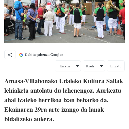
Gehitu gaitzazu Googlen
Entzun
Itzuli
Erraztu
Amasa-Villabonako Udaleko Kultura Sailak
lehiaketa antolatu du lehenengoz. Aurkeztu
ahal izateko herrikoa izan beharko da.
Ekainaren 29ra arte izango da lanak
bidaltzeko aukera.