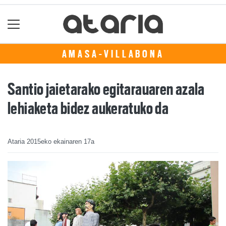
AMASA-VILLABONA
Santio jaietarako egitarauaren azala
lehiaketa bidez aukeratuko da
Ataria
2015eko ekainaren 17a