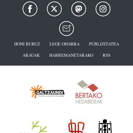
HONI BURUZ
LEGE OHARRA
PUBLIZITATEA
ARAUAK
HARREMANETARAKO
RSS