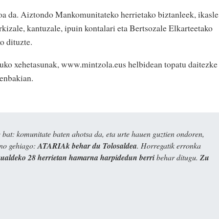
oa da. Aiztondo Mankomunitateko herrietako biztanleek, ikasle
rkizale, kantuzale, ipuin kontalari eta Bertsozale Elkarteetako
 dituzte.
uko xehetasunak, www.mintzola.eus helbidean topatu daitezke
zenbakian.
bat: komunitate baten ahotsa da, eta urte hauen guztien ondoren,
ino gehiago:
ATARIAk behar du Tolosaldea
. Horregatik erronka
kualdeko 28 herrietan hamarna harpidedun berri
behar ditugu.
Zu