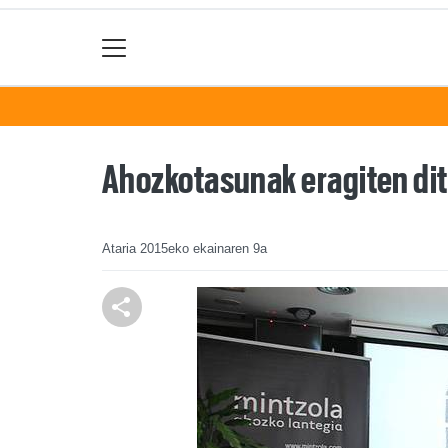
Ahozkotasunak eragiten di
Ataria
2015eko ekainaren 9a