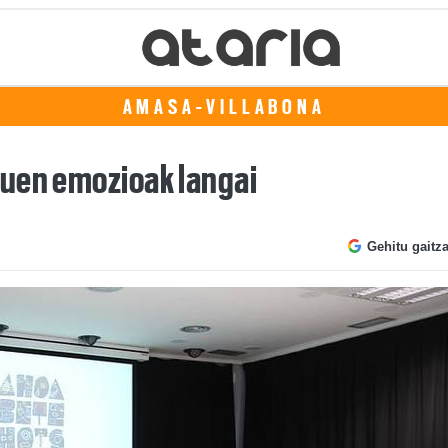
AMASA-VILLABONA
tuen emozioak langai
Gehitu gaitz