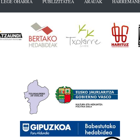
LEGE OHARRA
PUBLIZITATEA
ARAUAK
HARREMANE