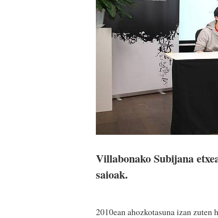
Villabonako Subijana etxea
saioak.
2010ean ahozkotasuna izan zuten h