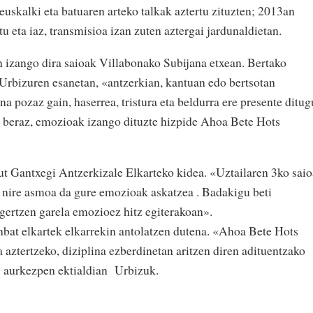
euskalki eta batuaren arteko talkak aztertu zituzten; 2013an
u eta iaz, transmisioa izan zuten aztergai jardunaldietan.
an izango dira saioak Villabonako Subijana etxean. Bertako
 Urbizuren esanetan, «antzerkian, kantuan edo bertsotan
a pozaz gain, haserrea, tristura eta beldurra ere presente ditug
, beraz, emozioak izango dituzte hizpide Ahoa Bete Hots
t Gantxegi Antzerkizale Elkarteko kidea. «Uztailaren 3ko sai
ta nire asmoa da gure emozioak askatzea . Badakigu beti
gertzen garela emozioez hitz egiterakoan».
bat elkartek elkarrekin antolatzen dutena. «Ahoa Bete Hots
 aztertzeko, diziplina ezberdinetan aritzen diren adituentzako
n aurkezpen ektialdian Urbizuk.