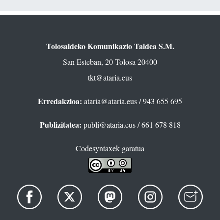
Tolosaldeko Komunikazio Taldea S.M.
San Esteban, 20 Tolosa 20400
tkt@ataria.eus
Erredakzioa:
ataria@ataria.eus
/ 943 655 695
Publizitatea:
publi@ataria.eus
/ 661 678 818
Codesyntaxek garatua