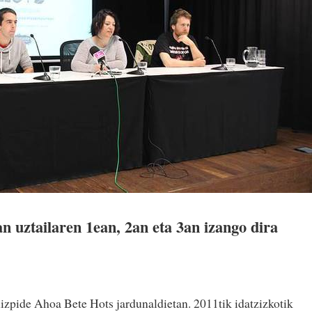
n uztailaren 1ean, 2an eta 3an izango dira
izpide Ahoa Bete Hots jardunaldietan. 2011tik idatzizkotik