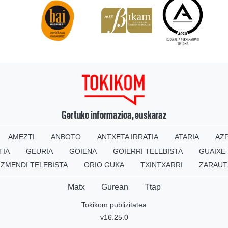
Gertuko informazioa, euskaraz
AMEZTI
ANBOTO
ANTXETA IRRATIA
ATARIA
AZP
TIA
GEURIA
GOIENA
GOIERRI TELEBISTA
GUAIXE
IZMENDI TELEBISTA
ORIO GUKA
TXINTXARRI
ZARAUT
Matx
Gurean
Ttap
Tokikom publizitatea
v16.25.0