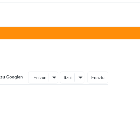
azu Googlen
Entzun
Itzuli
Erraztu