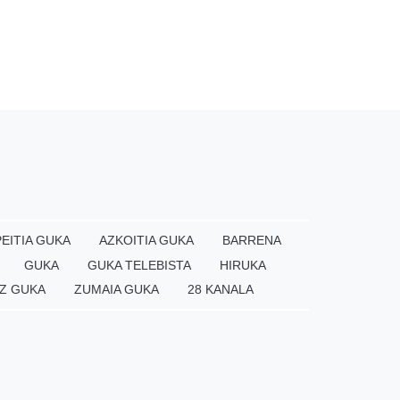
EITIA GUKA
AZKOITIA GUKA
BARRENA
GUKA
GUKA TELEBISTA
HIRUKA
Z GUKA
ZUMAIA GUKA
28 KANALA