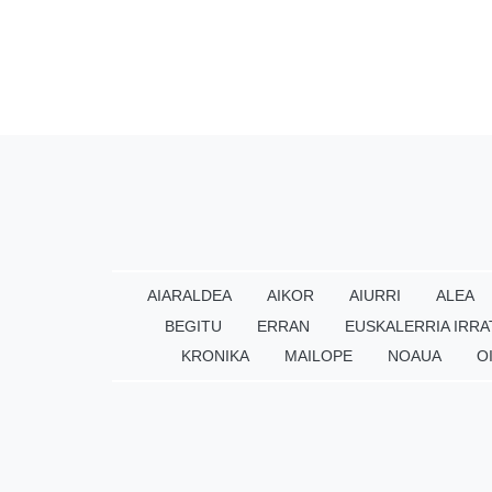
AIARALDEA
AIKOR
AIURRI
ALEA
BEGITU
ERRAN
EUSKALERRIA IRRA
KRONIKA
MAILOPE
NOAUA
O