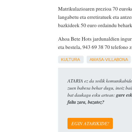
Matrikulazioaren prezioa 70 eurok
langabetu eta erretiratuek eta antze
bazkideek 50 euro ordaindu beharko
Ahoa Bete Hots jardunaldien ingur
eta bestela, 943 69 38 70 telefono 
KULTURA
AMASA-VILLABONA
ATARIA ez da soilik komunikabide 
zuen babesa behar dugu, inoiz ba
bat daukagu esku artean:
gure es
falta zara, bazatoz?
EGIN ATARIKIDE!