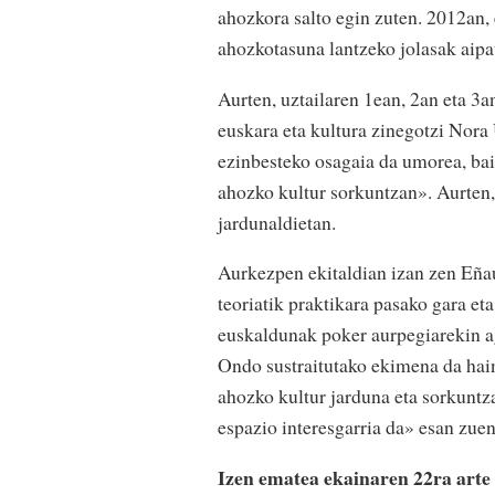
ahozkora salto egin zuten. 2012an, 
ahozkotasuna lantzeko jolasak aipat
Aurten, uztailaren 1ean, 2an eta 3
euskara eta kultura zinegotzi Nora
ezinbesteko osagaia da umorea, bain
ahozko kultur sorkuntzan». Aurten
jardunaldietan.
Aurkezpen ekitaldian izan zen Eñau
teoriatik praktikara pasako gara e
euskaldunak poker aurpegiarekin a
Ondo sustraitutako ekimena da hain
ahozko kultur jarduna eta sorkuntza
espazio interesgarria da» esan zue
Izen ematea ekainaren 22ra arte