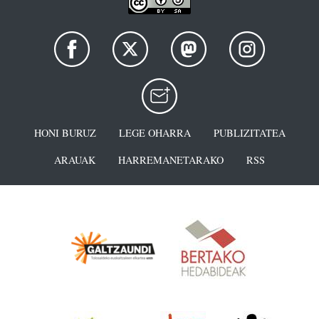
HONI BURUZ
LEGE OHARRA
PUBLIZITATEA
ARAUAK
HARREMANETARAKO
RSS