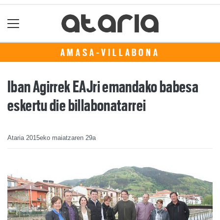
AMASA-VILLABONA
Iban Agirrek EAJri emandako babesa
eskertu die billabonatarrei
Ataria
2015eko maiatzaren 29a