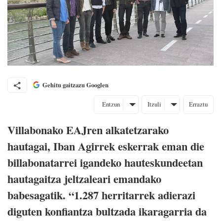
Gehitu gaitzazu Googlen
Entzun
Itzuli
Erraztu
Villabonako EAJren alkatetzarako
hautagai, Iban Agirrek eskerrak eman die
billabonatarrei igandeko hauteskundeetan
hautagaitza jeltzaleari emandako
babesagatik. “1.287 herritarrek adierazi
diguten konfiantza bultzada ikaragarria da