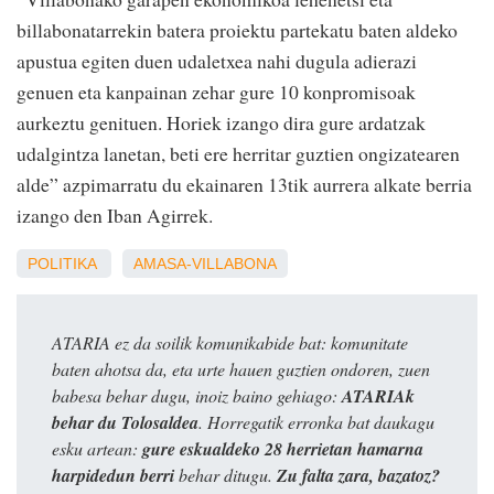
billabonatarrekin batera proiektu partekatu baten aldeko
apustua egiten duen udaletxea nahi dugula adierazi
genuen eta kanpainan zehar gure 10 konpromisoak
aurkeztu genituen. Horiek izango dira gure ardatzak
udalgintza lanetan, beti ere herritar guztien ongizatearen
alde” azpimarratu du ekainaren 13tik aurrera alkate berria
izango den Iban Agirrek.
POLITIKA
AMASA-VILLABONA
ATARIA ez da soilik komunikabide bat: komunitate
baten ahotsa da, eta urte hauen guztien ondoren, zuen
babesa behar dugu, inoiz baino gehiago:
ATARIAk
behar du Tolosaldea
. Horregatik erronka bat daukagu
esku artean:
gure eskualdeko 28 herrietan hamarna
harpidedun berri
behar ditugu.
Zu falta zara, bazatoz?