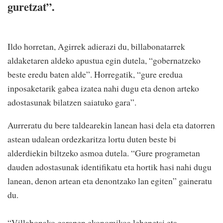
guretzat”.
Ildo horretan, Agirrek adierazi du, billabonatarrek
aldaketaren aldeko apustua egin dutela, “gobernatzeko
beste eredu baten alde”. Horregatik, “gure eredua
inposaketarik gabea izatea nahi dugu eta denon arteko
adostasunak bilatzen saiatuko gara”.
Aurreratu du bere taldearekin lanean hasi dela eta datorren
astean udalean ordezkaritza lortu duten beste bi
alderdiekin biltzeko asmoa dutela. “Gure programetan
dauden adostasunak identifikatu eta hortik hasi nahi dugu
lanean, denon artean eta denontzako lan egiten” gaineratu
du.
“Villabonako garapen ekonomikoa lehenetsi eta