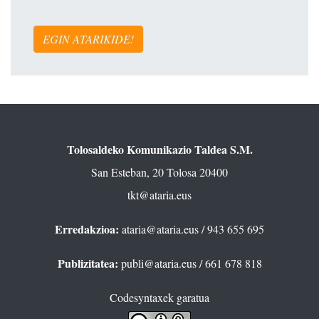
EGIN ATARIKIDE!
Tolosaldeko Komunikazio Taldea S.M.
San Esteban, 20 Tolosa 20400
tkt@ataria.eus
Erredakzioa:
ataria@ataria.eus
/ 943 655 695
Publizitatea:
publi@ataria.eus
/ 661 678 818
Codesyntaxek garatua