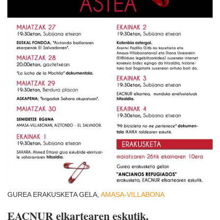
GUREA ERAKUSKETA GELA,
AMASA-VILLABONA
EACNUR elkartearen eskutik.