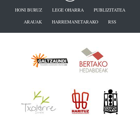
HONI BURUZ
LEGE OHARRA
PUBLIZITATEA
ARAUAK
HARREMANETARAKO
RSS