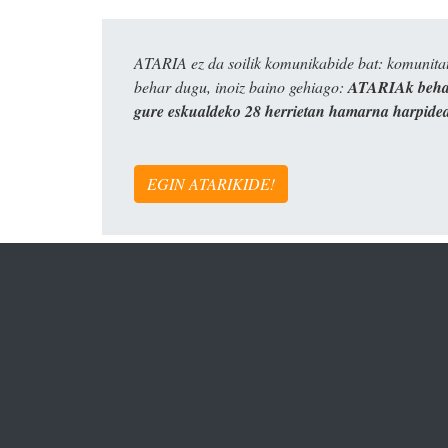
ATARIA ez da soilik komunikabide bat: komunitat
behar dugu, inoiz baino gehiago:
ATARIAk behar
gure eskualdeko 28 herrietan hamarna harpide
EGIN ATARIKIDE!