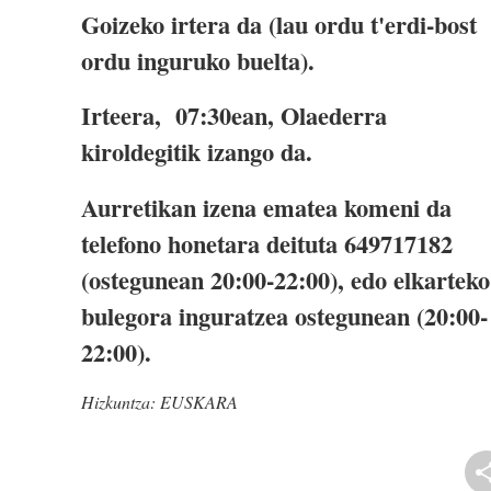
Goizeko irtera da (lau ordu t'erdi-bost
ordu inguruko buelta).
Irteera, 07:30ean, Olaederra
kiroldegitik izango da.
Aurretikan izena ematea komeni da
telefono honetara deituta 649717182
(ostegunean 20:00-22:00), edo elkarteko
bulegora inguratzea ostegunean (20:00-
22:00).
Hizkuntza:
EUSKARA