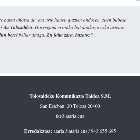
e baten ahotsa da, eta urte hauen guztien ondoren, zuen babesa
 du Tolosaldea
. Horregatik erronka bat daukagu esku artean:
dun berri
behar ditugu.
Zu falta zara, bazatoz?
Tolosaldeko Komunikazio Taldea S.M.
San Esteban, 20 Tolosa 20400
tkt@ataria.eus
Erredakzioa:
ataria@ataria.eus
/ 943 655 695