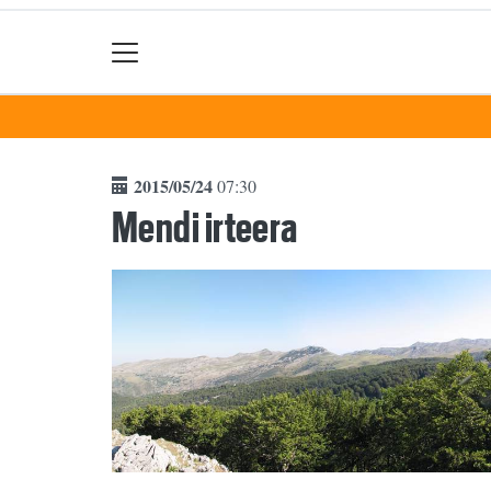
2015/05/24
07:30
Mendi irteera