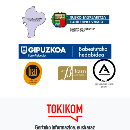
Gertuko informazioa, euskaraz