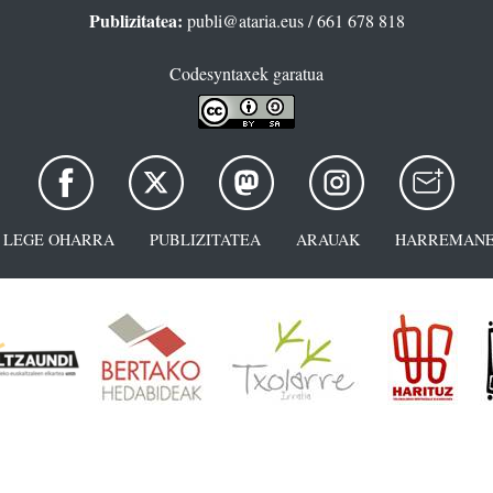
Publizitatea:
publi@ataria.eus
/ 661 678 818
Codesyntaxek garatua
LEGE OHARRA
PUBLIZITATEA
ARAUAK
HARREMANE