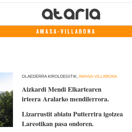
AMASA-VILLABONA
OLAEDERRA KIROLDEGITIK,
AMASA-VILLABONA
Aizkardi Mendi Elkartearen
irteera Aralarko mendilerrora.
Lizarrustit abiatu Putterrira igotzea
Lareotikan pasa ondoren.