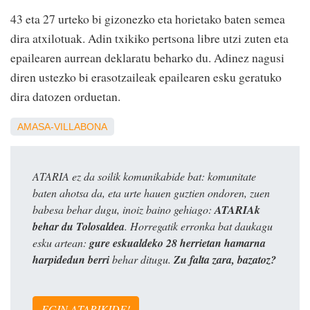
43 eta 27 urteko bi gizonezko eta horietako baten semea
dira atxilotuak. Adin txikiko pertsona libre utzi zuten eta
epailearen aurrean deklaratu beharko du. Adinez nagusi
diren ustezko bi erasotzaileak epailearen esku geratuko
dira datozen orduetan.
AMASA-VILLABONA
ATARIA ez da soilik komunikabide bat: komunitate
baten ahotsa da, eta urte hauen guztien ondoren, zuen
babesa behar dugu, inoiz baino gehiago:
ATARIAk
behar du Tolosaldea
. Horregatik erronka bat daukagu
esku artean:
gure eskualdeko 28 herrietan hamarna
harpidedun berri
behar ditugu.
Zu falta zara, bazatoz?
EGIN ATARIKIDE!