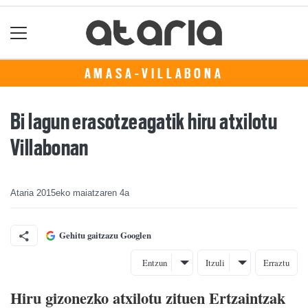
AMASA-VILLABONA
Bi lagun erasotzeagatik hiru atxilotu
Villabonan
Ataria
2015eko maiatzaren 4a
Gehitu gaitzazu Googlen
Entzun
Itzuli
Erraztu
Hiru gizonezko atxilotu zituen Ertzaintzak