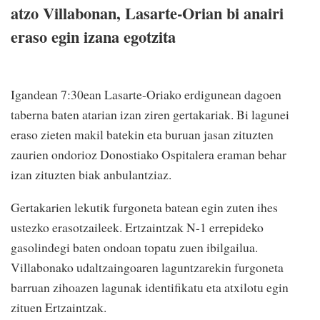
atzo Villabonan, Lasarte-Orian bi anairi
eraso egin izana egotzita
Igandean 7:30ean Lasarte-Oriako erdigunean dagoen
taberna baten atarian izan ziren gertakariak. Bi lagunei
eraso zieten makil batekin eta buruan jasan zituzten
zaurien ondorioz Donostiako Ospitalera eraman behar
izan zituzten biak anbulantziaz.
Gertakarien lekutik furgoneta batean egin zuten ihes
ustezko erasotzaileek. Ertzaintzak N-1 errepideko
gasolindegi baten ondoan topatu zuen ibilgailua.
Villabonako udaltzaingoaren laguntzarekin furgoneta
barruan zihoazen lagunak identifikatu eta atxilotu egin
zituen Ertzaintzak.