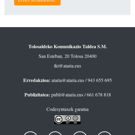
Tolosaldeko Komunikazio Taldea S.M.
San Esteban, 20 Tolosa 20400
tkt@ataria.eus
Erredakzioa:
ataria@ataria.eus
/ 943 655 695
Publizitatea:
publi@ataria.eus
/ 661 678 818
Codesyntaxek garatua