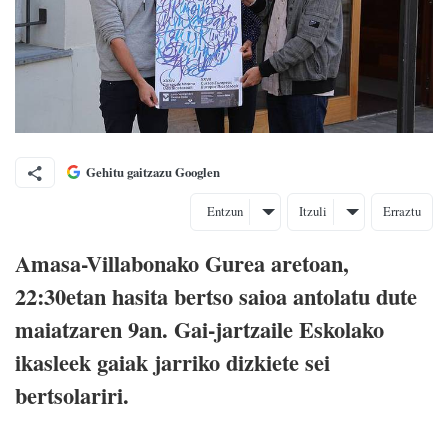
Gehitu gaitzazu Googlen
Entzun
Itzuli
Erraztu
Amasa-Villabonako Gurea aretoan,
22:30etan hasita bertso saioa antolatu dute
maiatzaren 9an. Gai-jartzaile Eskolako
ikasleek gaiak jarriko dizkiete sei
bertsolariri.