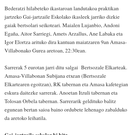
Bederatzi hilabeteko ikastaroan landutakoa praktikan
jartzeko Gai-jartzaile Eskolako ikasleek jarriko dizkie
gaiak bertsolari seikoteari. Maialen Lujanbio, Andoni
Egaña, Aitor Sarriegi, Amets Arzallus, Ane Labaka eta
Igor Elortza arituko dira kantuan maiatzaren 9an Amasa-
Villabonako Gurea aretoan, 22:30ean.
Sarrerak 5 eurotan jarri ditu salgai Bertsozale Elkarteak.
Amasa-Villabonan Subijana etxean (Bertsozale
Elkartearen egoitzan), RK tabernan eta Amasa kafetegian
eskura daitezke sarrerak. Anoetan Itzuli tabernan eta
Tolosan Orbela tabernan. Sarrerarik geldituko balitz
egunean bertan saioa baino ordubete lehenago zabalduko
da aretoko leihatila.
Gai-jartzaile eskolaz bi hitz