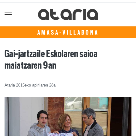
AMASA-VILLABONA
Gai-jartzaile Eskolaren saioa
maiatzaren 9an
Ataria
2015eko apirilaren 28a