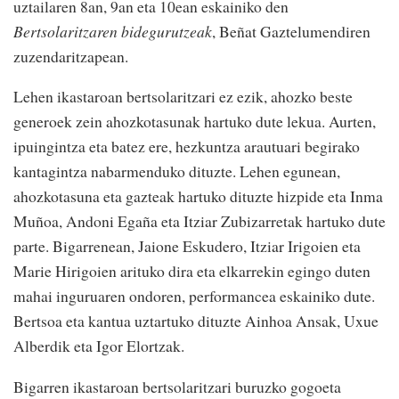
uztailaren 8an, 9an eta 10ean eskainiko den
Bertsolaritzaren bidegurutzeak
, Beñat Gaztelumendiren
zuzendaritzapean.
Lehen ikastaroan bertsolaritzari ez ezik, ahozko beste
generoek zein ahozkotasunak hartuko dute lekua. Aurten,
ipuingintza eta batez ere, hezkuntza arautuari begirako
kantagintza nabarmenduko dituzte. Lehen egunean,
ahozkotasuna eta gazteak hartuko dituzte hizpide eta Inma
Muñoa, Andoni Egaña eta Itziar Zubizarretak hartuko dute
parte. Bigarrenean, Jaione Eskudero, Itziar Irigoien eta
Marie Hirigoien arituko dira eta elkarrekin egingo duten
mahai inguruaren ondoren, performancea eskainiko dute.
Bertsoa eta kantua uztartuko dituzte Ainhoa Ansak, Uxue
Alberdik eta Igor Elortzak.
Bigarren ikastaroan bertsolaritzari buruzko gogoeta