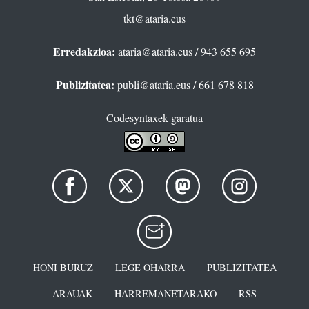
tkt@ataria.eus
Erredakzioa:
ataria@ataria.eus
/ 943 655 695
Publizitatea:
publi@ataria.eus
/ 661 678 818
Codesyntaxek garatua
HONI BURUZ
LEGE OHARRA
PUBLIZITATEA
ARAUAK
HARREMANETARAKO
RSS