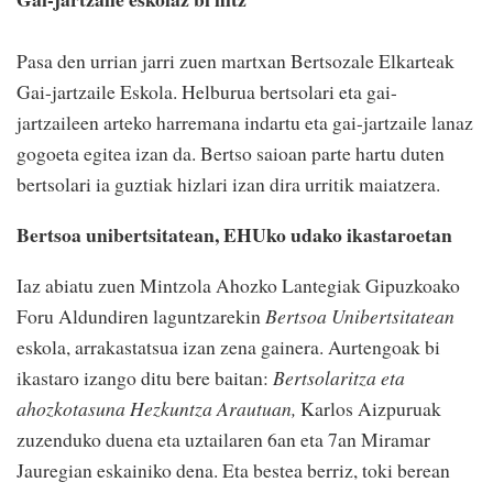
Pasa den urrian jarri zuen martxan Bertsozale Elkarteak
Gai-jartzaile Eskola. Helburua bertsolari eta gai-
jartzaileen arteko harremana indartu eta gai-jartzaile lanaz
gogoeta egitea izan da. Bertso saioan parte hartu duten
bertsolari ia guztiak hizlari izan dira urritik maiatzera.
Bertsoa unibertsitatean, EHUko udako ikastaroetan
Iaz abiatu zuen Mintzola Ahozko Lantegiak Gipuzkoako
Foru Aldundiren laguntzarekin
Bertsoa Unibertsitatean
eskola, arrakastatsua izan zena gainera. Aurtengoak bi
ikastaro izango ditu bere baitan:
Bertsolaritza eta
ahozkotasuna Hezkuntza Arautuan,
Karlos Aizpuruak
zuzenduko duena eta uztailaren 6an eta 7an Miramar
Jauregian eskainiko dena. Eta bestea berriz, toki berean