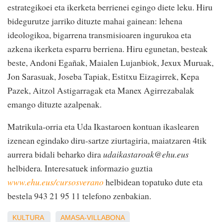
estrategikoei eta ikerketa berrienei egingo diete leku. Hiru
bidegurutze jarriko dituzte mahai gainean: lehena
ideologikoa, bigarrena transmisioaren ingurukoa eta
azkena ikerketa esparru berriena. Hiru egunetan, besteak
beste, Andoni Egañak, Maialen Lujanbiok, Jexux Muruak,
Jon Sarasuak, Joseba Tapiak, Estitxu Eizagirrek, Kepa
Pazek, Aitzol Astigarragak eta Manex Agirrezabalak
emango dituzte azalpenak.
Matrikula-orria eta Uda Ikastaroen kontuan ikaslearen
izenean egindako diru-sartze ziurtagiria, maiatzaren 4tik
aurrera bidali beharko dira
udaikastaroak@ehu.eus
helbidera
.
Interesatuek informazio guztia
www.ehu.eus/cursosverano
helbidean topatuko dute eta
bestela 943 21 95 11 telefono zenbakian.
KULTURA
AMASA-VILLABONA