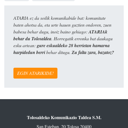
ATARIA ez da soilik komunikabide bat: komunitate
baten ahotsa da, eta urte hauen guztien ondoren, zuen
babesa behar dugu, inoiz baino gehiago:
ATARIAk
behar du Tolosaldea
. Horregatik erronka bat daukagu
esku artean:
gure eskualdeko 28 herrietan hamarna
harpidedun berri
behar ditugu.
Zu falta zara, bazatoz?
EGIN ATARIKIDE!
Tolosaldeko Komunikazio Taldea S.M.
San Esteban, 20 Tolosa 20400