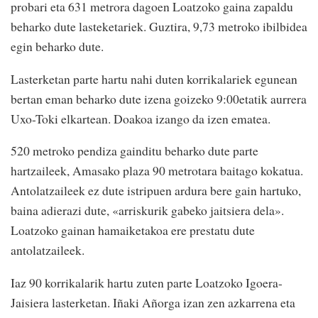
probari eta 631 metrora dagoen Loatzoko gaina zapaldu
beharko dute lasteketariek. Guztira, 9,73 metroko ibilbidea
egin beharko dute.
Lasterketan parte hartu nahi duten korrikalariek egunean
bertan eman beharko dute izena goizeko 9:00etatik aurrera
Uxo-Toki elkartean. Doakoa izango da izen ematea.
520 metroko pendiza gainditu beharko dute parte
hartzaileek, Amasako plaza 90 metrotara baitago kokatua.
Antolatzaileek ez dute istripuen ardura bere gain hartuko,
baina adierazi dute, «arriskurik gabeko jaitsiera dela».
Loatzoko gainan hamaiketakoa ere prestatu dute
antolatzaileek.
Iaz 90 korrikalarik hartu zuten parte Loatzoko Igoera-
Jaisiera lasterketan. Iñaki Añorga izan zen azkarrena eta