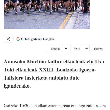
Gehitu gaitzazu Googlen
Entzun
Itzuli
Erraztu
Amasako Martina kultur elkarteak eta Uxo
Toki elkarteak XXIII. Loatzoko Igoera-
Jaitsiera lasterketa antolatu dute
iganderako.
Goizeko 10:30etan elkartearen parean emango zaio irteera