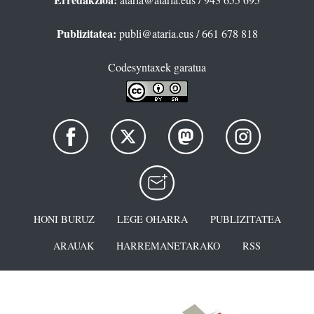
Publizitatea:
publi@ataria.eus
/ 661 678 818
Codesyntaxek garatua
HONI BURUZ
LEGE OHARRA
PUBLIZITATEA
ARAUAK
HARREMANETARAKO
RSS