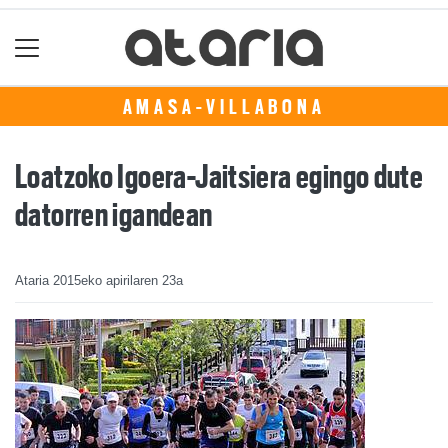
AMASA-VILLABONA
Loatzoko Igoera-Jaitsiera egingo dute
datorren igandean
Ataria
2015eko apirilaren 23a