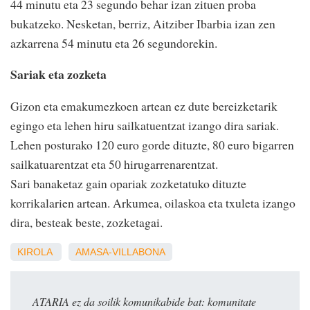
44 minutu eta 23 segundo behar izan zituen proba
bukatzeko. Nesketan, berriz, Aitziber Ibarbia izan zen
azkarrena 54 minutu eta 26 segundorekin.
Sariak eta zozketa
Gizon eta emakumezkoen artean ez dute bereizketarik
egingo eta lehen hiru sailkatuentzat izango dira sariak.
Lehen posturako 120 euro gorde dituzte, 80 euro bigarren
sailkatuarentzat eta 50 hirugarrenarentzat.
Sari banaketaz gain opariak zozketatuko dituzte
korrikalarien artean. Arkumea, oilaskoa eta txuleta izango
dira, besteak beste, zozketagai.
KIROLA
AMASA-VILLABONA
ATARIA ez da soilik komunikabide bat: komunitate