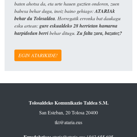
baten ahotsa da, eta urte hauen guztien ondoren, zuen
babesa behar dugu, inoiz baino gehiago:
ATARIAk
behar du Tolosaldea
. Horregatik erronka bat daukagu
esku artean:
gure eskualdeko 28 herrietan hamarna
harpidedun berri
behar ditugu.
Zu falta zara, bazatoz?
EGIN ATARIKIDE!
Tolosaldeko Komunikazio Taldea S.M.
San Esteban, 20 Tolosa 20400
tkt@ataria.eus
Erredakzioa:
ataria@ataria.eus
/ 943 655 695