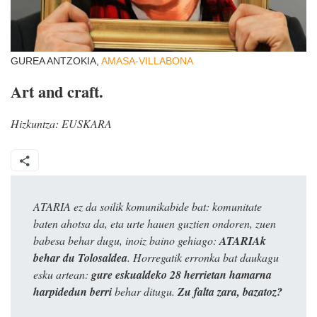
GUREA ANTZOKIA,
AMASA-VILLABONA
Art and craft.
Hizkuntza:
EUSKARA
ATARIA ez da soilik komunikabide bat: komunitate
baten ahotsa da, eta urte hauen guztien ondoren, zuen
babesa behar dugu, inoiz baino gehiago:
ATARIAk
behar du Tolosaldea
. Horregatik erronka bat daukagu
esku artean:
gure eskualdeko 28 herrietan hamarna
harpidedun berri
behar ditugu.
Zu falta zara, bazatoz?