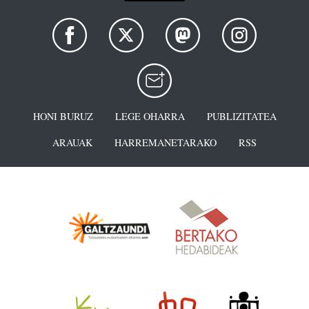
HONI BURUZ
LEGE OHARRA
PUBLIZITATEA
ARAUAK
HARREMANETARAKO
RSS