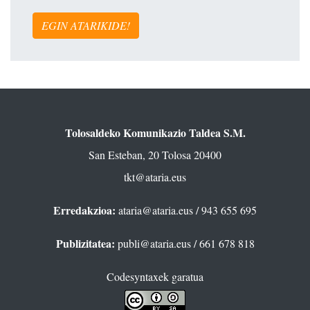
EGIN ATARIKIDE!
Tolosaldeko Komunikazio Taldea S.M.
San Esteban, 20 Tolosa 20400
tkt@ataria.eus
Erredakzioa:
ataria@ataria.eus
/ 943 655 695
Publizitatea:
publi@ataria.eus
/ 661 678 818
Codesyntaxek garatua