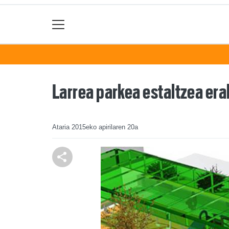
Larrea parkea estaltzea er
Ataria
2015eko apirilaren 20a