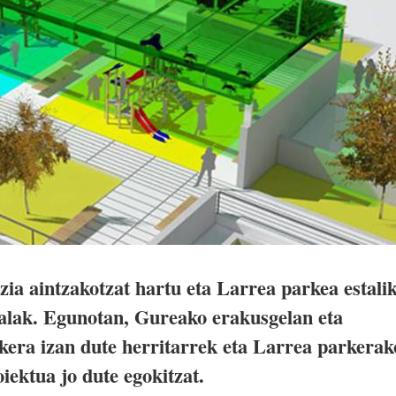
ia aintzakotzat hartu eta Larrea parkea estali
lak. Egunotan, Gureako erakusgelan eta
ukera izan dute herritarrek eta Larrea parkerak
ektua jo dute egokitzat.