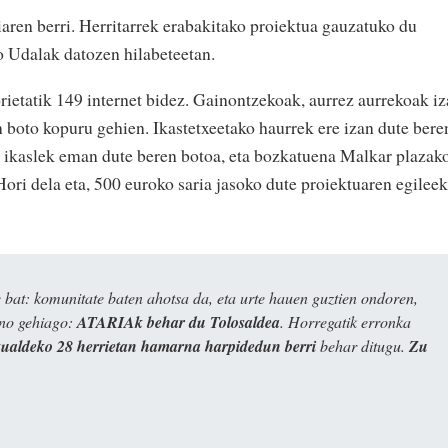
ren berri. Herritarrek erabakitako proiektua gauzatuko du
 Udalak datozen hilabeteetan.
rietatik 149 internet bidez. Gainontzekoak, aurrez aurrekoak i
n boto kopuru gehien. Ikastetxeetako haurrek ere izan dute bere
4 ikaslek eman dute beren botoa, eta bozkatuena Malkar plazak
ori dela eta, 500 euroko saria jasoko dute proiektuaren egileek
bat: komunitate baten ahotsa da, eta urte hauen guztien ondoren,
ino gehiago:
ATARIAk behar du Tolosaldea
. Horregatik erronka
kualdeko 28 herrietan hamarna harpidedun berri
behar ditugu.
Zu