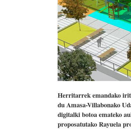
Herritarrek emandako iritz
du Amasa-Villabonako Uda
digitalki botoa emateko a
proposatutako Rayuela proi