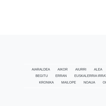
AIARALDEA
AIKOR
AIURRI
ALEA
BEGITU
ERRAN
EUSKALERRIA IRRA
KRONIKA
MAILOPE
NOAUA
O