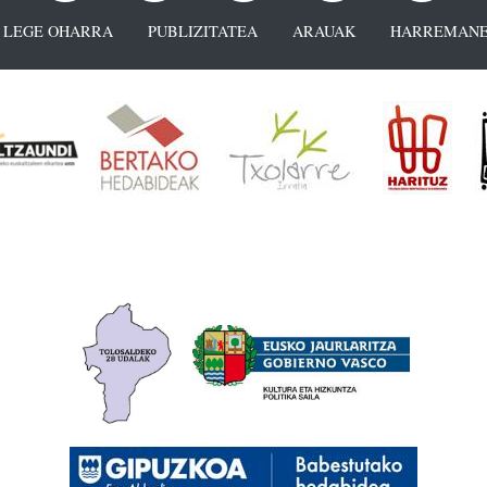
LEGE OHARRA
PUBLIZITATEA
ARAUAK
HARREMANE