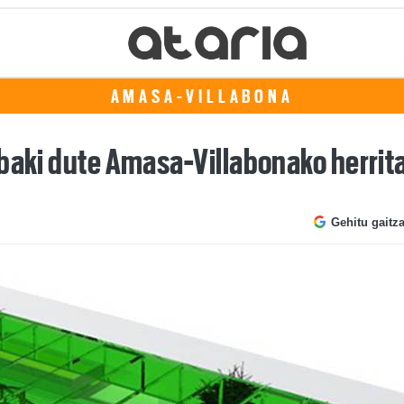
AMASA-VILLABONA
abaki dute Amasa-Villabonako herrit
Gehitu gaitz