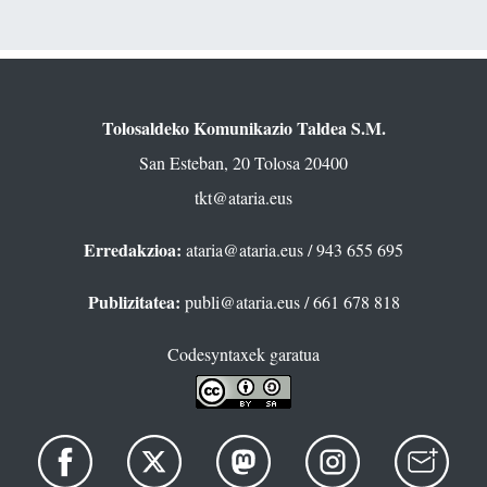
Tolosaldeko Komunikazio Taldea S.M.
San Esteban, 20 Tolosa 20400
tkt@ataria.eus
Erredakzioa:
ataria@ataria.eus
/ 943 655 695
Publizitatea:
publi@ataria.eus
/ 661 678 818
Codesyntaxek garatua