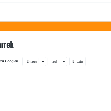
arrek
azu Googlen
Entzun
Itzuli
Erraztu