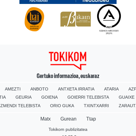
Gertuko informazioa, euskaraz
AMEZTI
ANBOTO
ANTXETA IRRATIA
ATARIA
AZP
TIA
GEURIA
GOIENA
GOIERRI TELEBISTA
GUAIXE
IZMENDI TELEBISTA
ORIO GUKA
TXINTXARRI
ZARAUT
Matx
Gurean
Ttap
Tokikom publizitatea