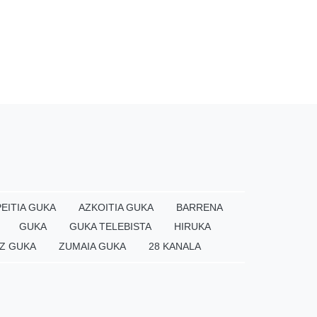
EITIA GUKA
AZKOITIA GUKA
BARRENA
GUKA
GUKA TELEBISTA
HIRUKA
Z GUKA
ZUMAIA GUKA
28 KANALA