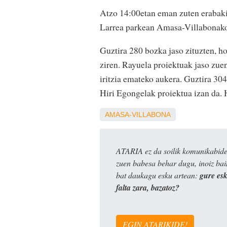
Atzo 14:00etan eman zuten erabakia
Larrea parkean Amasa-Villabonako
Guztira 280 bozka jaso zituzten, ho
ziren. Rayuela proiektuak jaso zue
iritzia emateko aukera. Guztira 30
Hiri Egongelak proiektua izan da. H
AMASA-VILLABONA
ATARIA ez da soilik komunikabide 
zuen babesa behar dugu, inoiz ba
bat daukagu esku artean:
gure es
falta zara, bazatoz?
EGIN ATARIKIDE!