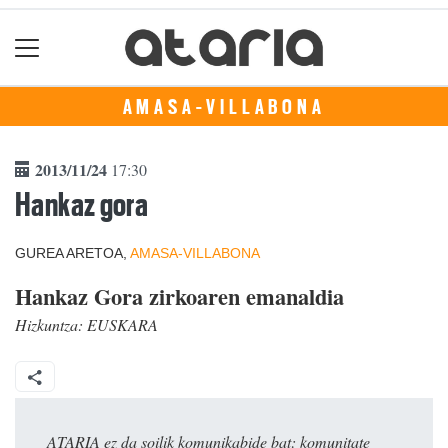
AMASA-VILLABONA
2013/11/24
17:30
Hankaz gora
GUREA ARETOA,
AMASA-VILLABONA
Hankaz Gora zirkoaren emanaldia
Hizkuntza:
EUSKARA
ATARIA ez da soilik komunikabide bat: komunitate