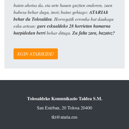
baten ahotsa da, eta urte hauen guztien ondoren, zuen
babesa behar dugu, inoiz baino gehiago:
ATARIAk
behar du Tolosaldea
. Horregatik erronka bat daukagu
esku artean:
gure eskualdeko 28 herrietan hamarna
harpidedun berri
behar ditugu.
Zu falta zara, bazatoz?
EGIN ATARIKIDE!
Tolosaldeko Komunikazio Taldea S.M.
San Esteban, 20 Tolosa 20400
tkt@ataria.eus