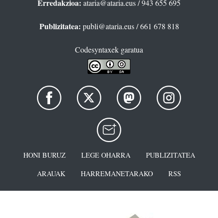
Erredakzioa:
ataria@ataria.eus
/ 943 655 695
Publizitatea:
publi@ataria.eus
/ 661 678 818
Codesyntaxek garatua
HONI BURUZ
LEGE OHARRA
PUBLIZITATEA
ARAUAK
HARREMANETARAKO
RSS