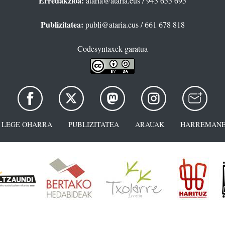
Erredakzioa:
ataria@ataria.eus
/ 943 655 695
Publizitatea:
publi@ataria.eus
/ 661 678 818
Codesyntaxek garatua
LEGE OHARRA
PUBLIZITATEA
ARAUAK
HARREMANE