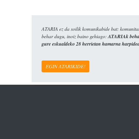
ATARIA ez da soilik komunikabide bat: komunitat
behar dugu, inoiz baino gehiago:
ATARIAk behar
gure eskualdeko 28 herrietan hamarna harpide
EGIN ATARIKIDE!