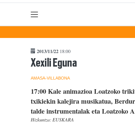
2013/11/22
18:00
Xexili Eguna
AMASA-VILLABONA
17:00 Kale animazioa Loatzoko trikit
txikiekin kalejira musikatua, Berdu
talde instrumentalak eta Loatzoko 
Hizkuntza:
EUSKARA