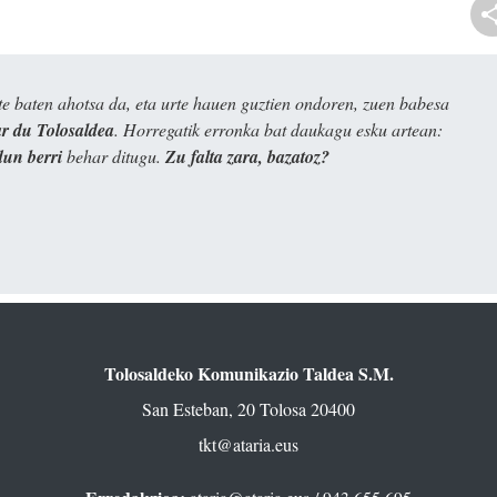
e baten ahotsa da, eta urte hauen guztien ondoren, zuen babesa
 du Tolosaldea
. Horregatik erronka bat daukagu esku artean:
dun berri
behar ditugu.
Zu falta zara, bazatoz?
Tolosaldeko Komunikazio Taldea S.M.
San Esteban, 20 Tolosa 20400
tkt@ataria.eus