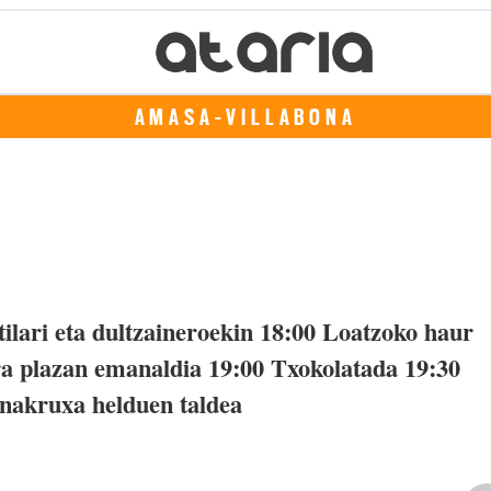
AMASA-VILLABONA
ilari eta dultzaineroekin 18:00 Loatzoko haur
ra plazan emanaldia 19:00 Txokolatada 19:30
Anakruxa helduen taldea