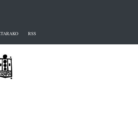
TARAKO
RSS