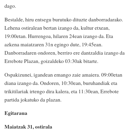
dago.
Bestalde, hiru entsegu burutuko dituzte danborradarako.
Lehena ostiralean bertan izango da, kultur etxean,
19:00etan. Hurrengoa, hilaren 24ean izango da. Eta
azkena maiatzaren 31n egingo dute, 19:45ean.
Danborradaren ondoren, berriro ere dantzaldia izango da
Errebote Plazan, goizaldeko 03:30ak bitarte.
Ospakizunei, igandean emango zaie amaiera. 09:00etan
diana izango da. Ondoren, 10:30ean, buruhandiak eta
trikitilariak irtengo dira kalera, eta 11:30ean, Errebote
partida jokatuko da plazan.
Egitaraua
Maiatzak 31, ostirala