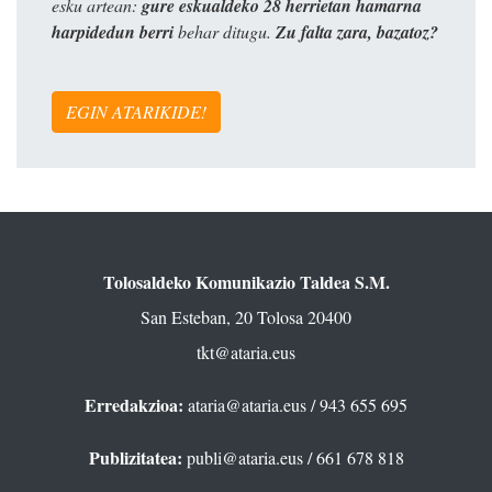
esku artean:
gure eskualdeko 28 herrietan hamarna
harpidedun berri
behar ditugu.
Zu falta zara, bazatoz?
EGIN ATARIKIDE!
Tolosaldeko Komunikazio Taldea S.M.
San Esteban, 20 Tolosa 20400
tkt@ataria.eus
Erredakzioa:
ataria@ataria.eus
/ 943 655 695
Publizitatea:
publi@ataria.eus
/ 661 678 818