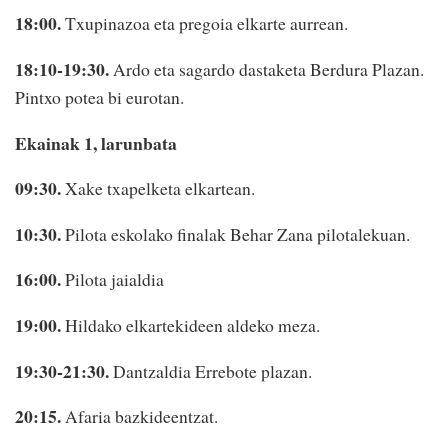
18:00.
Txupinazoa eta pregoia elkarte aurrean.
18:10-19:30.
Ardo eta sagardo dastaketa Berdura Plazan.
Pintxo potea bi eurotan.
Ekainak 1, larunbata
09:30.
Xake txapelketa elkartean.
10:30.
Pilota eskolako finalak Behar Zana pilotalekuan.
16:00.
Pilota jaialdia
19:00.
Hildako elkartekideen aldeko meza.
19:30-21:30.
Dantzaldia Errebote plazan.
20:15.
Afaria bazkideentzat.