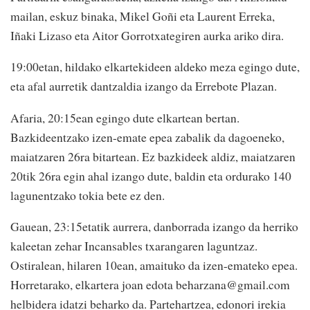
mailan, eskuz binaka, Mikel Goñi eta Laurent Erreka,
Iñaki Lizaso eta Aitor Gorrotxategiren aurka ariko dira.
19:00etan, hildako elkartekideen aldeko meza egingo dute,
eta afal aurretik dantzaldia izango da Errebote Plazan.
Afaria, 20:15ean egingo dute elkartean bertan.
Bazkideentzako izen-emate epea zabalik da dagoeneko,
maiatzaren 26ra bitartean. Ez bazkideek aldiz, maiatzaren
20tik 26ra egin ahal izango dute, baldin eta ordurako 140
lagunentzako tokia bete ez den.
Gauean, 23:15etatik aurrera, danborrada izango da herriko
kaleetan zehar Incansables txarangaren laguntzaz.
Ostiralean, hilaren 10ean, amaituko da izen-emateko epea.
Horretarako, elkartera joan edota beharzana@gmail.com
helbidera idatzi beharko da. Partehartzea, edonori irekia