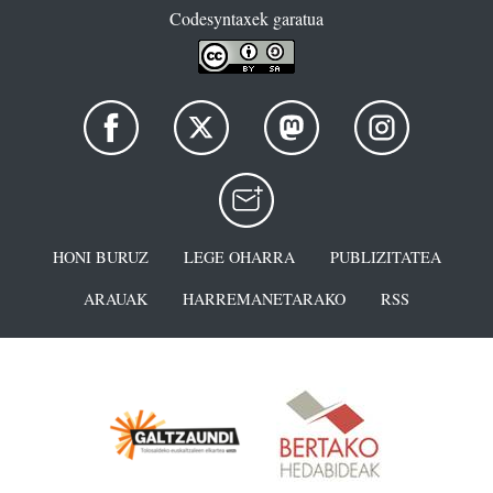
Codesyntaxek garatua
HONI BURUZ
LEGE OHARRA
PUBLIZITATEA
ARAUAK
HARREMANETARAKO
RSS