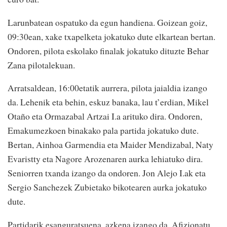
Larunbatean ospatuko da egun handiena. Goizean goiz,
09:30ean, xake txapelketa jokatuko dute elkartean bertan.
Ondoren, pilota eskolako finalak jokatuko dituzte Behar
Zana pilotalekuan.
Arratsaldean, 16:00etatik aurrera, pilota jaialdia izango
da. Lehenik eta behin, eskuz banaka, lau t’erdian, Mikel
Otaño eta Ormazabal Artzai I.a arituko dira. Ondoren,
Emakumezkoen binakako pala partida jokatuko dute.
Bertan, Ainhoa Garmendia eta Maider Mendizabal, Naty
Evaristty eta Nagore Arozenaren aurka lehiatuko dira.
Seniorren txanda izango da ondoren. Jon Alejo I.ak eta
Sergio Sanchezek Zubietako bikotearen aurka jokatuko
dute.
Partidarik esanguratsuena, azkena izango da. Afizionatu