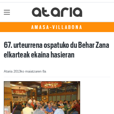
AMASA-VILLABONA
67. urteurrena ospatuko du Behar Zana
elkarteak ekaina hasieran
Ataria
2013ko maiatzaren 8a