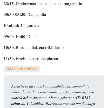
23:15.
Danborrada Incansables txarangarekin.
00:30-03:30.
Dantzaldia
Ekainak 2, igandea
09:00-10:00.
Diana.
10:30.
Buruhandiak eta trikitilariak.
11:30.
Errebote partidua plazan
AMASA-VILLABONA
ATARIA ez da soilik komunikabide bat: komunitate
baten ahotsa da, eta urte hauen guztien ondoren, zuen
babesa behar dugu, inoiz baino gehiago:
ATARIAk
behar du Tolosaldea
. Horregatik erronka bat daukagu