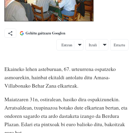
Gehitu gaitzazu Googlen
Entzun
Itzuli
Erraztu
Ekaineko lehen asteburuan, 67. urteurrena ospatzeko
asmoarekin, hainbat ekitaldi antolatu ditu Amasa-
Villabonako Behar Zana elkarteak.
Maiatzaren 31n, ostiralean, hasiko dira ospakizunekin.
Arratsaldean, txupinazoa botako dute elkartean bertan, eta
ondoren sagardo eta ardo dastaketa izango da Berdura
Plazan. Edari eta pintxoak bi euro balioko ditu, bakoitzak
euro bat.