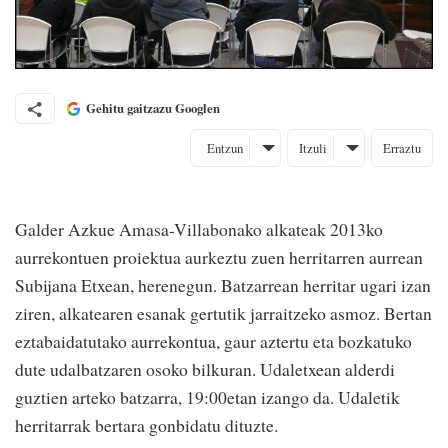
Gehitu gaitzazu Googlen
Entzun
Itzuli
Erraztu
Galder Azkue Amasa-Villabonako alkateak 2013ko
aurrekontuen proiektua aurkeztu zuen herritarren aurrean
Subijana Etxean, herenegun. Batzarrean herritar ugari izan
ziren, alkatearen esanak gertutik jarraitzeko asmoz. Bertan
eztabaidatutako aurrekontua, gaur aztertu eta bozkatuko
dute udalbatzaren osoko bilkuran. Udaletxean alderdi
guztien arteko batzarra, 19:00etan izango da. Udaletik
herritarrak bertara gonbidatu dituzte.