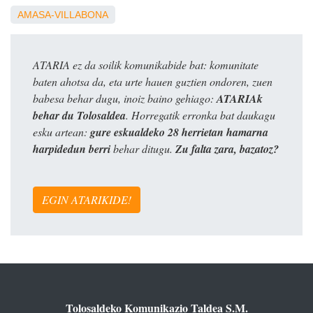
AMASA-VILLABONA
ATARIA ez da soilik komunikabide bat: komunitate
baten ahotsa da, eta urte hauen guztien ondoren, zuen
babesa behar dugu, inoiz baino gehiago:
ATARIAk
behar du Tolosaldea
. Horregatik erronka bat daukagu
esku artean:
gure eskualdeko 28 herrietan hamarna
harpidedun berri
behar ditugu.
Zu falta zara, bazatoz?
EGIN ATARIKIDE!
Tolosaldeko Komunikazio Taldea S.M.