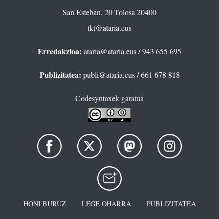
San Esteban, 20 Tolosa 20400
tkt@ataria.eus
Erredakzioa:
ataria@ataria.eus
/ 943 655 695
Publizitatea:
publi@ataria.eus
/ 661 678 818
Codesyntaxek garatua
HONI BURUZ
LEGE OHARRA
PUBLIZITATEA