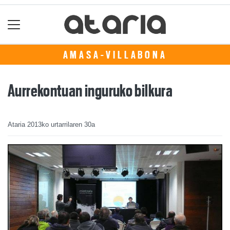
AMASA-VILLABONA
Aurrekontuan inguruko bilkura
Ataria
2013ko urtarrilaren 30a