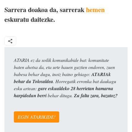
Sarrera doakoa da, sarrerak
hemen
eskuratu daitezke.
ATARIA ez da soilik komunikabide bat: komunitate
baten ahotsa da, eta urte hauen guztien ondoren, zuen
babesa behar dugu, inoiz baino gehiago:
ATARIAk
behar du Tolosaldea
. Horregatik erronka bat daukagu
esku artean:
gure eskualdeko 28 herrietan hamarna
harpidedun berri
behar ditugu.
Zu falta zara, bazatoz?
EGIN ATARIKIDE!