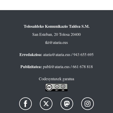
Tolosaldeko Komunikazio Taldea S.M.
San Esteban, 20 Tolosa 20400
tkt@ataria.eus
Erredakzioa:
ataria@ataria.eus
/ 943 655 695
Publizitatea:
publi@ataria.eus
/ 661 678 818
Codesyntaxek garatua