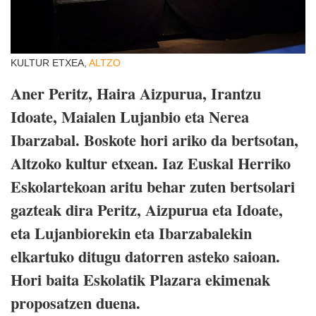
KULTUR ETXEA,
ALTZO
Aner Peritz, Haira Aizpurua, Irantzu
Idoate, Maialen Lujanbio eta Nerea
Ibarzabal. Boskote hori ariko da bertsotan,
Altzoko kultur etxean. Iaz Euskal Herriko
Eskolartekoan aritu behar zuten bertsolari
gazteak dira Peritz, Aizpurua eta Idoate,
eta Lujanbiorekin eta Ibarzabalekin
elkartuko ditugu datorren asteko saioan.
Hori baita Eskolatik Plazara ekimenak
proposatzen duena.