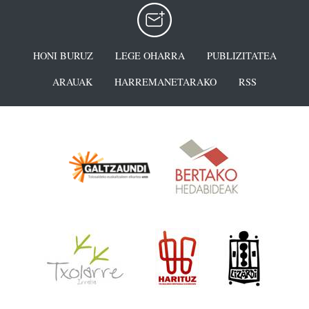
HONI BURUZ
LEGE OHARRA
PUBLIZITATEA
ARAUAK
HARREMANETARAKO
RSS