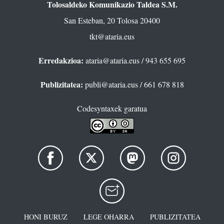
Tolosaldeko Komunikazio Taldea S.M.
San Esteban, 20 Tolosa 20400
tkt@ataria.eus
Erredakzioa:
ataria@ataria.eus
/ 943 655 695
Publizitatea:
publi@ataria.eus
/ 661 678 818
Codesyntaxek garatua
HONI BURUZ
LEGE OHARRA
PUBLIZITATEA