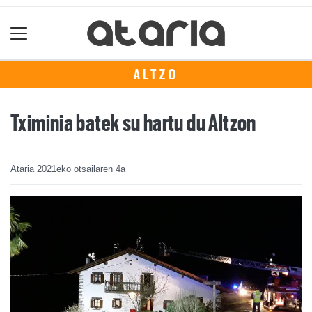
ALTZO
Tximinia batek su hartu du Altzon
Ataria
2021eko otsailaren 4a