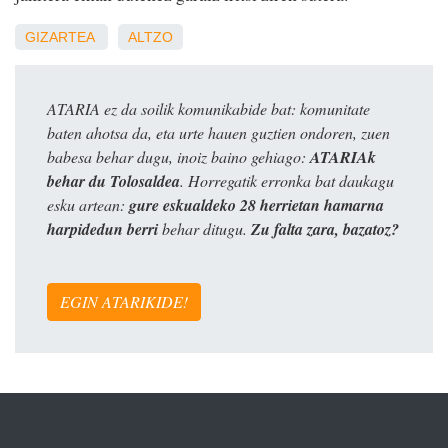
GIZARTEA
ALTZO
ATARIA ez da soilik komunikabide bat: komunitate
baten ahotsa da, eta urte hauen guztien ondoren, zuen
babesa behar dugu, inoiz baino gehiago:
ATARIAk
behar du Tolosaldea
. Horregatik erronka bat daukagu
esku artean:
gure eskualdeko 28 herrietan hamarna
harpidedun berri
behar ditugu.
Zu falta zara, bazatoz?
EGIN ATARIKIDE!