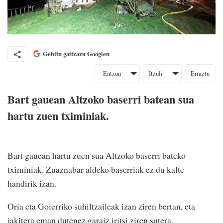
Gehitu gaitzazu Googlen
Entzun
Itzuli
Erraztu
Bart gauean Altzoko baserri batean sua
hartu zuen tximiniak.
Bart gauean hartu zuen sua Altzoko baserri bateko
tximiniak. Zuaznabar aldeko baserriak ez du kalte
handirik izan.
Oria eta Goierriko suhiltzaileak izan ziren bertan, eta
jakitera eman dutenez garaiz iritsi ziren sutera.