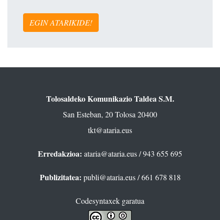
EGIN ATARIKIDE!
Tolosaldeko Komunikazio Taldea S.M.
San Esteban, 20 Tolosa 20400
tkt@ataria.eus
Erredakzioa:
ataria@ataria.eus
/ 943 655 695
Publizitatea:
publi@ataria.eus
/ 661 678 818
Codesyntaxek garatua