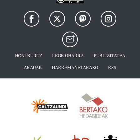
HONI BURUZ
LEGE OHARRA
PUBLIZITATEA
ARAUAK
HARREMANETARAKO
RSS