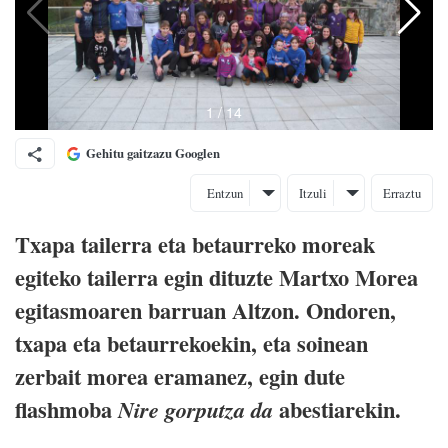
Gehitu gaitzazu Googlen
Entzun
Itzuli
Erraztu
Txapa tailerra eta betaurreko moreak
egiteko tailerra egin dituzte Martxo Morea
egitasmoaren barruan Altzon. Ondoren,
txapa eta betaurrekoekin, eta soinean
zerbait morea eramanez, egin dute
flashmoba
abestiarekin.
Nire gorputza da