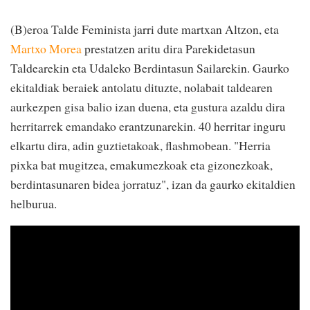
(B)eroa Talde Feminista jarri dute martxan Altzon, eta
Martxo Morea
prestatzen aritu dira Parekidetasun
Taldearekin eta Udaleko Berdintasun Sailarekin. Gaurko
ekitaldiak beraiek antolatu dituzte, nolabait taldearen
aurkezpen gisa balio izan duena, eta gustura azaldu dira
herritarrek emandako erantzunarekin. 40 herritar inguru
elkartu dira, adin guztietakoak, flashmobean. "Herria
pixka bat mugitzea, emakumezkoak eta gizonezkoak,
berdintasunaren bidea jorratuz", izan da gaurko ekitaldien
helburua.