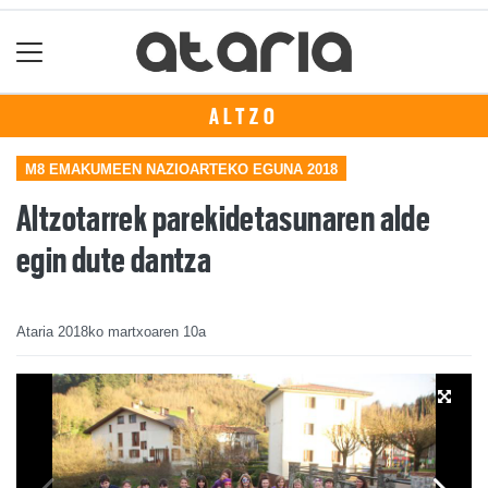
ALTZO
M8 EMAKUMEEN NAZIOARTEKO EGUNA 2018
Altzotarrek parekidetasunaren alde
egin dute dantza
Ataria
2018ko martxoaren 10a