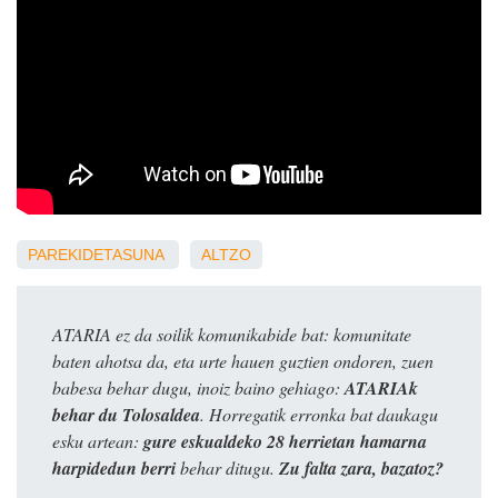
PAREKIDETASUNA
ALTZO
ATARIA ez da soilik komunikabide bat: komunitate
baten ahotsa da, eta urte hauen guztien ondoren, zuen
babesa behar dugu, inoiz baino gehiago:
ATARIAk
behar du Tolosaldea
. Horregatik erronka bat daukagu
esku artean:
gure eskualdeko 28 herrietan hamarna
harpidedun berri
behar ditugu.
Zu falta zara, bazatoz?