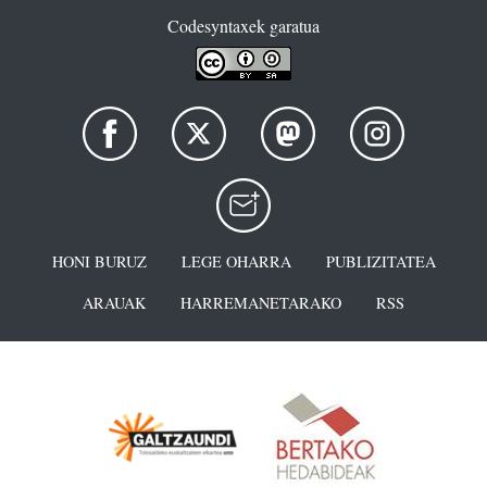
Codesyntaxek garatua
HONI BURUZ
LEGE OHARRA
PUBLIZITATEA
ARAUAK
HARREMANETARAKO
RSS