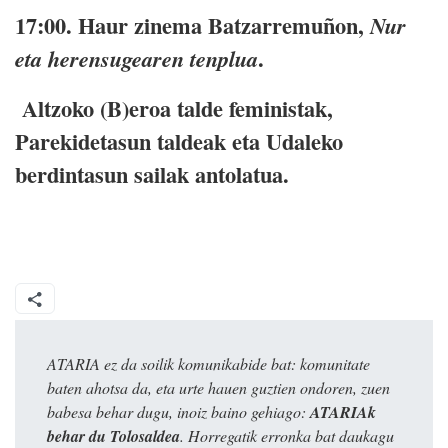
17:00. Haur zinema Batzarremuñon,
Nur
.
eta herensugearen tenplua
Altzoko (B)eroa talde feministak,
Parekidetasun taldeak eta Udaleko
berdintasun sailak antolatua.
ATARIA ez da soilik komunikabide bat: komunitate
baten ahotsa da, eta urte hauen guztien ondoren, zuen
babesa behar dugu, inoiz baino gehiago:
ATARIAk
behar du Tolosaldea
. Horregatik erronka bat daukagu