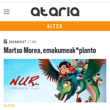
ALTZO
2018/03/17
17:00
Martxo Morea, emakumeak*planto
ALTZO