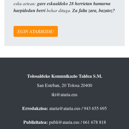
esku artean:
gure eskualdeko 28 herrietan hamarna
harpidedun berri
behar ditugu.
Zu falta zara, bazatoz?
EGIN ATARIKIDE!
Tolosaldeko Komunikazio Taldea S.M.
San Esteban, 20 Tolosa 20400
tkt@ataria.eus
Erredakzioa:
ataria@ataria.eus
/ 943 655 695
Publizitatea:
publi@ataria.eus
/ 661 678 818