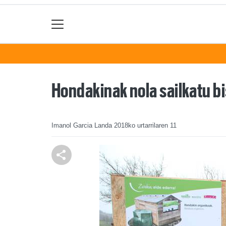
Hondakinak nola sailkatu b
Imanol Garcia Landa
2018ko urtarrilaren 11