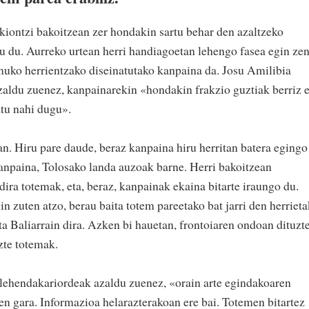
ontzi bakoitzean zer hondakin sartu behar den azaltzeko
u du. Aurreko urtean herri handiagoetan lehengo fasea egin zen
muko herrientzako diseinatutako kanpaina da. Josu Amilibia
ldu zuenez, kanpainarekin «hondakin frakzio guztiak berriz e
atu nahi dugu».
ean. Hiru pare daude, beraz kanpaina hiru herritan batera egingo
kanpaina, Tolosako landa auzoak barne. Herri bakoitzean
 dira totemak, eta, beraz, kanpainak ekaina bitarte iraungo du.
 zuten atzo, berau baita totem pareetako bat jarri den herriet
eta Baliarrain dira. Azken bi hauetan, frontoiaren ondoan dituzt
zte totemak.
ehendakariordeak azaldu zuenez, «orain arte egindakoaren
tzen gara. Informazioa helarazterakoan ere bai. Totemen bitartez