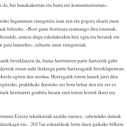
n da, bai banakakoetan eta baita ere komunitarioetan».
zoko Ingurumen zinegotzia izan zen eta gogora ekarri zuen
ak biltzeko. «Bost gune horietara eramango dira totemak,
. Bestalde, asmoa dugu eskolakoekin hitz egin eta beraiek ere
n gaia lantzeko», zehaztu zuen zinegotziak.
nik birziklatzen da, baina herritarren parte hartzerik gabe
eskerrak eman nahi dizkiegu parte hartzeagatik birziklapenean.
ekeela egiten den modua. Horregatik totem hauek jarri dira
rgitzeko, praktikoki ikusteko zer bota behar den eta zer ez
inek herritarrei gonbita luzatu zien totem horiek ikusi eta
mma Ezeiza teknikariak azaldu zuenez, «abenduko datuak
adauzkagu ere, 2017an eskualdeak lortu duen gaikako bilketa