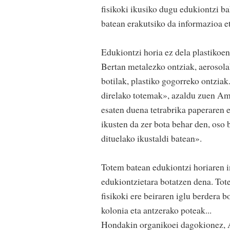
fisikoki ikusiko dugu edukiontzi ba
batean erakutsiko da informazioa e
Edukiontzi horia ez dela plastikoen
Bertan metalezko ontziak, aerosola
botilak, plastiko gogorreko ontziak
direlako totemak», azaldu zuen Ama
esaten duena tetrabrika paperaren e
ikusten da zer bota behar den, oso 
dituelako ikustaldi batean».
Totem batean edukiontzi horiaren i
edukiontzietara botatzen dena. Tote
fisikoki ere beiraren iglu berdera 
kolonia eta antzerako poteak...
Hondakin organikoei dagokionez, A