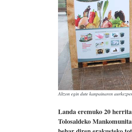
Altzon egin dute kanpainaren aurkezpe
Landa eremuko 20 herrita
Tolosaldeko Mankomunitat
behar diren erakusteko tot