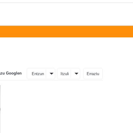
azu Googlen
Entzun
Itzuli
Erraztu