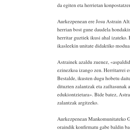
da egiten eta herrietan konpostatze
Aurkezpenean ere Josu Astrain Alt
herrian bost gune daudela hondakin
herritar guztiek ikusi ahal izateko
ikasleekin unitate didaktiko modua
Astrainek azaldu zuenez, «aspaldida
ezinezkoa izango zen. Herritarrei 
Bestalde, ikusten dugu hobetu dait
dituzten zalantzak eta zailtasunak a
edukiontzietara». Bide batez, Astra
zalantzak argitzeko.
Aurkezpenean Mankomunitateko Ge
oraindik konfirmatu gabe baldin b