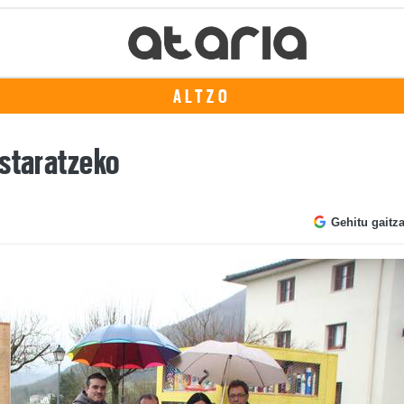
ALTZO
istaratzeko
Gehitu gaitz