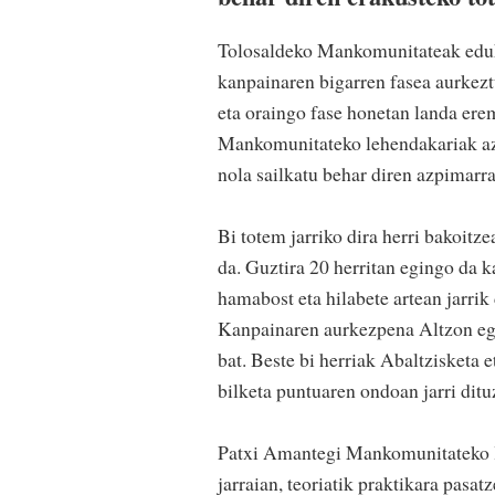
Tolosaldeko Mankomunitateak eduki
kanpainaren bigarren fasea aurkezt
eta oraingo fase honetan landa ere
Mankomunitateko lehendakariak aza
nola sailkatu behar diren azpimarr
Bi totem jarriko dira herri bakoitz
da. Guztira 20 herritan egingo da 
hamabost eta hilabete artean jarrik
Kanpainaren aurkezpena Altzon egin
bat. Beste bi herriak Abaltzisketa 
bilketa puntuaren ondoan jarri ditu
Patxi Amantegi Mankomunitateko l
jarraian, teoriatik praktikara pasa