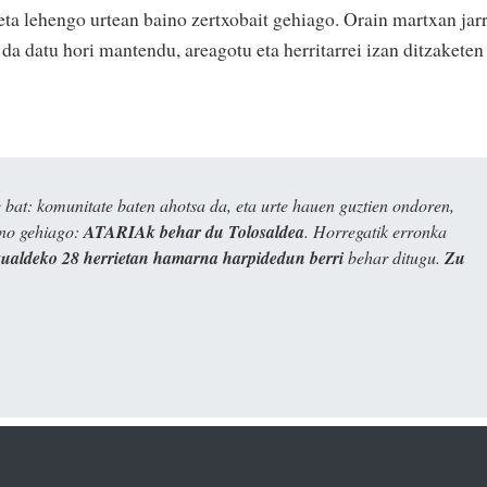
eta lehengo urtean baino zertxobait gehiago. Orain martxan jarr
a datu hori mantendu, areagotu eta herritarrei izan ditzaketen
bat: komunitate baten ahotsa da, eta urte hauen guztien ondoren,
ino gehiago:
ATARIAk behar du Tolosaldea
. Horregatik erronka
kualdeko 28 herrietan hamarna harpidedun berri
behar ditugu.
Zu