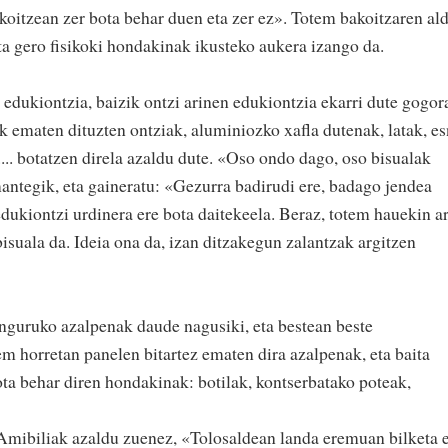
koitzean zer bota behar duen eta zer ez». Totem bakoitzaren al
ta gero fisikoki hondakinak ikusteko aukera izango da.
 edukiontzia, baizik ontzi arinen edukiontzia ekarri dute gogor
k ematen dituzten ontziak, aluminiozko xafla dutenak, latak, e
.... botatzen direla azaldu dute. «Oso ondo dago, oso bisualak
ntegik, eta gaineratu: «Gezurra badirudi ere, badago jendea
dukiontzi urdinera ere bota daitekeela. Beraz, totem hauekin a
bisuala da. Ideia ona da, izan ditzakegun zalantzak argitzen
nguruko azalpenak daude nagusiki, eta bestean beste
m horretan panelen bitartez ematen dira azalpenak, eta baita
bota behar diren hondakinak: botilak, kontserbatako poteak,
mibiliak azaldu zuenez, «Tolosaldean landa eremuan bilketa 