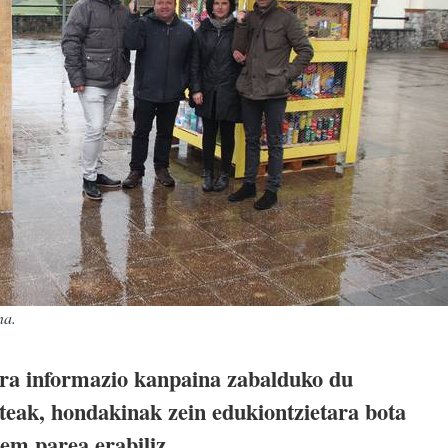
na.
ra informazio kanpaina zabalduko du
eak, hondakinak zein edukiontzietara bota
em parea erabiliz.