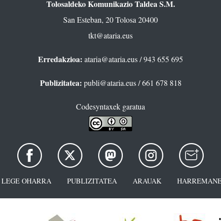
Tolosaldeko Komunikazio Taldea S.M.
San Esteban, 20 Tolosa 20400
tkt@ataria.eus
Erredakzioa:
ataria@ataria.eus
/ 943 655 695
Publizitatea:
publi@ataria.eus
/ 661 678 818
Codesyntaxek garatua
LEGE OHARRA
PUBLIZITATEA
ARAUAK
HARREMANE