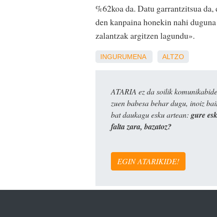
%62koa da. Datu garrantzitsua da, 
den kanpaina honekin nahi duguna d
zalantzak argitzen lagundu».
INGURUMENA
ALTZO
ATARIA ez da soilik komunikabide 
zuen babesa behar dugu, inoiz ba
bat daukagu esku artean:
gure es
falta zara, bazatoz?
EGIN ATARIKIDE!