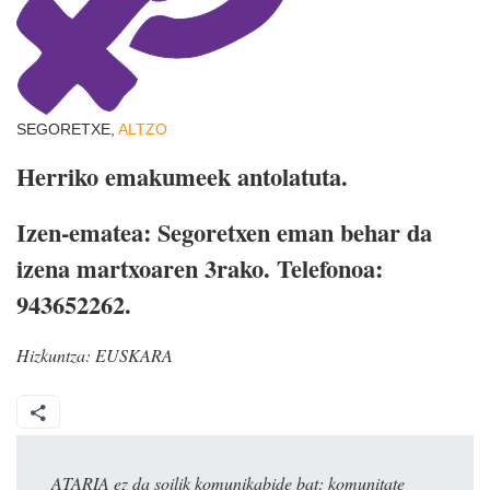
SEGORETXE,
ALTZO
Herriko emakumeek antolatuta.
Izen-ematea: Segoretxen eman behar da
izena martxoaren 3rako. Telefonoa:
943652262.
Hizkuntza:
EUSKARA
ATARIA ez da soilik komunikabide bat: komunitate