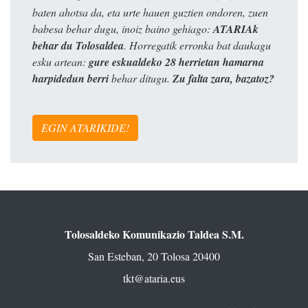
baten ahotsa da, eta urte hauen guztien ondoren, zuen
babesa behar dugu, inoiz baino gehiago:
ATARIAk
behar du Tolosaldea
. Horregatik erronka bat daukagu
esku artean:
gure eskualdeko 28 herrietan hamarna
harpidedun berri
behar ditugu.
Zu falta zara, bazatoz?
EGIN ATARIKIDE!
Tolosaldeko Komunikazio Taldea S.M.
San Esteban, 20 Tolosa 20400
tkt@ataria.eus