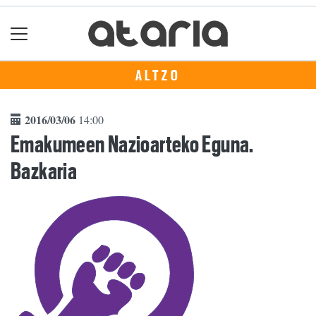
ALTZO
2016/03/06
14:00
Emakumeen Nazioarteko Eguna.
Bazkaria