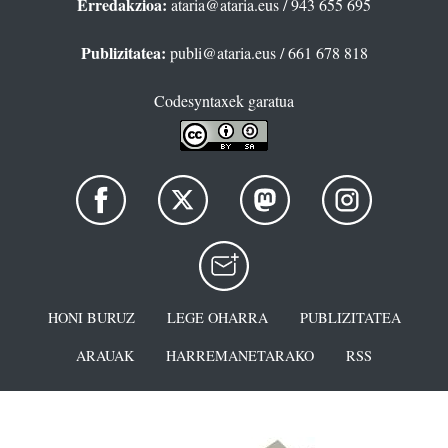
Erredakzioa:
ataria@ataria.eus
/ 943 655 695
Publizitatea:
publi@ataria.eus
/ 661 678 818
Codesyntaxek garatua
HONI BURUZ
LEGE OHARRA
PUBLIZITATEA
ARAUAK
HARREMANETARAKO
RSS