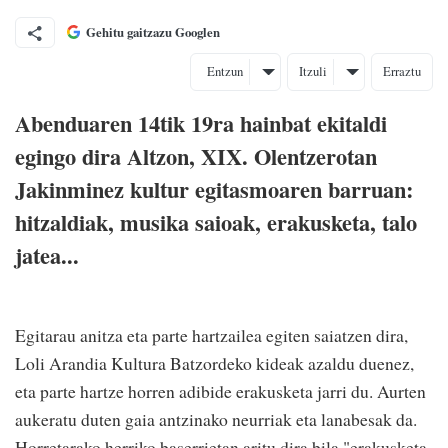
Gehitu gaitzazu Googlen
Entzun
Itzuli
Erraztu
Abenduaren 14tik 19ra hainbat ekitaldi
egingo dira Altzon, XIX. Olentzerotan
Jakinminez kultur egitasmoaren barruan:
hitzaldiak, musika saioak, erakusketa, talo
jatea...
Egitarau anitza eta parte hartzailea egiten saiatzen dira,
Loli Arandia Kultura Batzordeko kideak azaldu duenez,
eta parte hartze horren adibide erakusketa jarri du. Aurten
aukeratu duten gaia antzinako neurriak eta lanabesak da.
Horretarako herriko baserrietan aritu dira bila "erakusketa