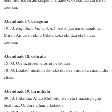
bere liburuaren aurkezpena. Udaletxeko ekintza eta batzar
aretoan.
Abenduak 17, osteguna
19:30.
Kapulana bat zintzilik
bertso jarrien emanaldia,
Miren Amurizarekin. Udaletxeko ekintza eta batzar
aretoan.
Abenduak 18, ostirala
15:00. Olentzeroren etorrera eskolara.
18:00. Loatzo musika eskolako ikasleen musika emanaldia
elizan.
Abenduak 19, larunbata
09:30. Ibilaldia, Altzo Muñotik irten eta Imazen pagoa
bisitatuz. Ondoren, hamaiketakoa.