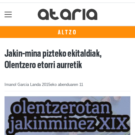
ALTZO
Jakin-mina pizteko ekitaldiak,
Olentzero etorri aurretik
Imanol Garcia Landa
2015eko abenduaren 11