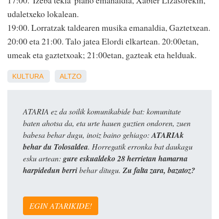
17:00. 'Izeba tekla' piano emanaldia, Xabier Lizasorekin,
udaletxeko lokalean.
19:00. Lorratzak taldearen musika emanaldia, Gaztetxean.
20:00 eta 21:00. Talo jatea Elordi elkartean. 20:00etan,
umeak eta gaztetxoak; 21:00etan, gazteak eta helduak.
KULTURA
ALTZO
ATARIA ez da soilik komunikabide bat: komunitate
baten ahotsa da, eta urte hauen guztien ondoren, zuen
babesa behar dugu, inoiz baino gehiago:
ATARIAk
behar du Tolosaldea
. Horregatik erronka bat daukagu
esku artean:
gure eskualdeko 28 herrietan hamarna
harpidedun berri
behar ditugu.
Zu falta zara, bazatoz?
EGIN ATARIKIDE!