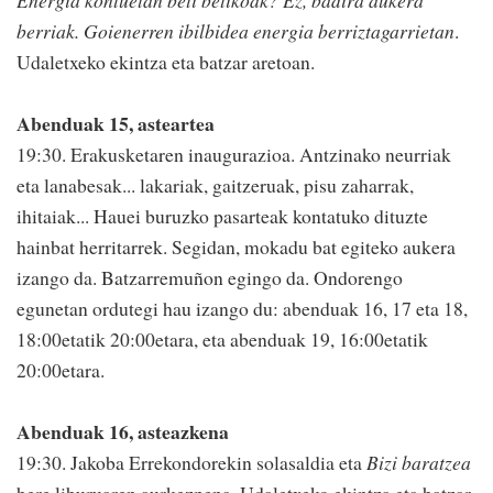
Energia kontuetan beti betikoak? Ez, badira aukera
berriak. Goienerren ibilbidea energia berriztagarrietan
.
Udaletxeko ekintza eta batzar aretoan.
Abenduak 15, asteartea
19:30. Erakusketaren inaugurazioa. Antzinako neurriak
eta lanabesak... lakariak, gaitzeruak, pisu zaharrak,
ihitaiak... Hauei buruzko pasarteak kontatuko dituzte
hainbat herritarrek. Segidan, mokadu bat egiteko aukera
izango da. Batzarremuñon egingo da. Ondorengo
egunetan ordutegi hau izango du: abenduak 16, 17 eta 18,
18:00etatik 20:00etara, eta abenduak 19, 16:00etatik
20:00etara.
Abenduak 16, asteazkena
19:30. Jakoba Errekondorekin solasaldia eta
Bizi baratzea