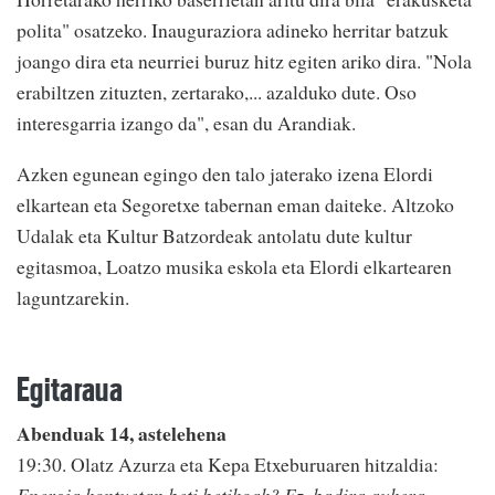
polita" osatzeko. Inauguraziora adineko herritar batzuk
joango dira eta neurriei buruz hitz egiten ariko dira. "Nola
erabiltzen zituzten, zertarako,... azalduko dute. Oso
interesgarria izango da", esan du Arandiak.
Azken egunean egingo den talo jaterako izena Elordi
elkartean eta Segoretxe tabernan eman daiteke. Altzoko
Udalak eta Kultur Batzordeak antolatu dute kultur
egitasmoa, Loatzo musika eskola eta Elordi elkartearen
laguntzarekin.
Egitaraua
Abenduak 14, astelehena
19:30. Olatz Azurza eta Kepa Etxeburuaren hitzaldia: