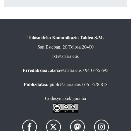
Tolosaldeko Komunikazio Taldea S.M.
San Esteban, 20 Tolosa 20400
tkt@ataria.eus
Erredakzioa:
ataria@ataria.eus
/ 943 655 695
Publizitatea:
publi@ataria.eus
/ 661 678 818
Codesyntaxek garatua