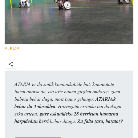
ALKIZA
ATARIA ez da soilik komunikabide bat: komunitate
baten ahotsa da, eta urte hauen guztien ondoren, zuen
babesa behar dugu, inoiz baino gehiago:
ATARIAk
behar du Tolosaldea
. Horregatik erronka bat daukagu
esku artean:
gure eskualdeko 28 herrietan hamarna
harpidedun berri
behar ditugu.
Zu falta zara, bazatoz?