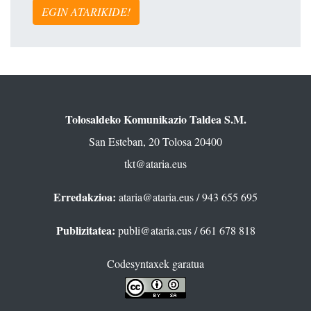
EGIN ATARIKIDE!
Tolosaldeko Komunikazio Taldea S.M.
San Esteban, 20 Tolosa 20400
tkt@ataria.eus
Erredakzioa:
ataria@ataria.eus
/ 943 655 695
Publizitatea:
publi@ataria.eus
/ 661 678 818
Codesyntaxek garatua