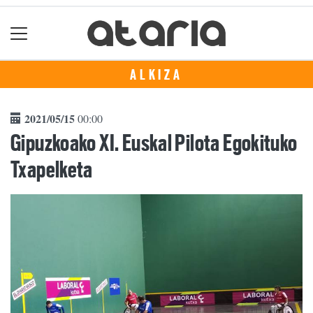
ALKIZA
2021/05/15
00:00
Gipuzkoako XI. Euskal Pilota Egokituko
Txapelketa