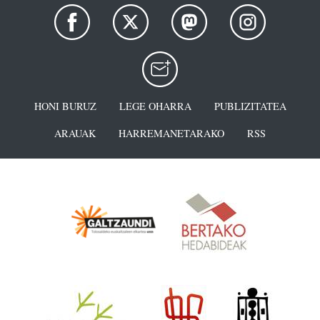
HONI BURUZ
LEGE OHARRA
PUBLIZITATEA
ARAUAK
HARREMANETARAKO
RSS