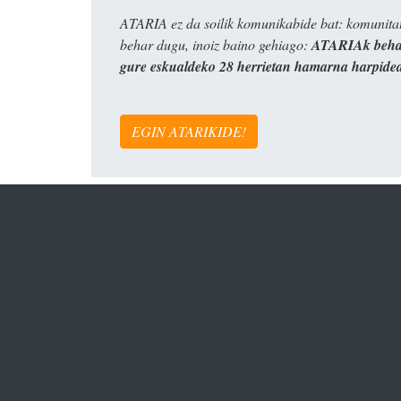
ATARIA ez da soilik komunikabide bat: komunitat
behar dugu, inoiz baino gehiago:
ATARIAk behar
gure eskualdeko 28 herrietan hamarna harpide
EGIN ATARIKIDE!