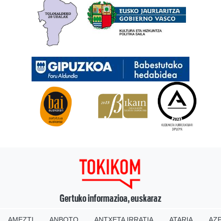
Gertuko informazioa, euskaraz
AMEZTI
ANBOTO
ANTXETA IRRATIA
ATARIA
AZP