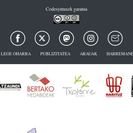
Codesyntaxek garatua
LEGE OHARRA
PUBLIZITATEA
ARAUAK
HARREMANE