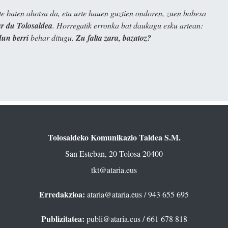
e baten ahotsa da, eta urte hauen guztien ondoren, zuen babesa
 du Tolosaldea
. Horregatik erronka bat daukagu esku artean:
dun berri
behar ditugu.
Zu falta zara, bazatoz?
Tolosaldeko Komunikazio Taldea S.M.
San Esteban, 20 Tolosa 20400
tkt@ataria.eus
Erredakzioa:
ataria@ataria.eus
/ 943 655 695
Publizitatea:
publi@ataria.eus
/ 661 678 818