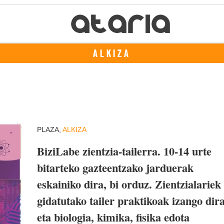
ALKIZA
PLAZA,
ALKIZA
BiziLabe zientzia-tailerra. 10-14 urte
bitarteko gazteentzako jarduerak
eskainiko dira, bi orduz. Zientzialariek
gidatutako tailer praktikoak izango dira
eta biologia, kimika, fisika edota