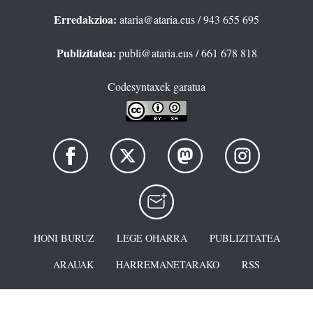
Erredakzioa:
ataria@ataria.eus
/ 943 655 695
Publizitatea:
publi@ataria.eus
/ 661 678 818
Codesyntaxek garatua
HONI BURUZ
LEGE OHARRA
PUBLIZITATEA
ARAUAK
HARREMANETARAKO
RSS