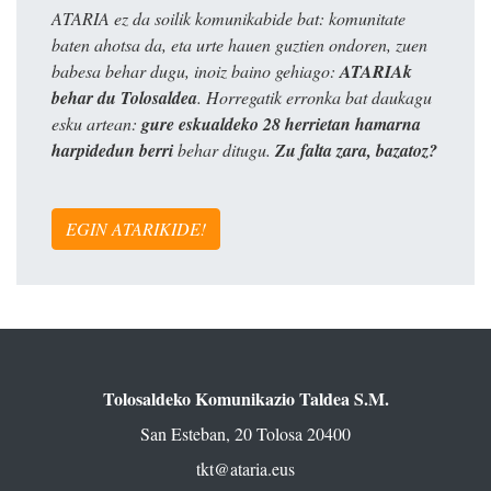
ATARIA ez da soilik komunikabide bat: komunitate
baten ahotsa da, eta urte hauen guztien ondoren, zuen
babesa behar dugu, inoiz baino gehiago:
ATARIAk
behar du Tolosaldea
. Horregatik erronka bat daukagu
esku artean:
gure eskualdeko 28 herrietan hamarna
harpidedun berri
behar ditugu.
Zu falta zara, bazatoz?
EGIN ATARIKIDE!
Tolosaldeko Komunikazio Taldea S.M.
San Esteban, 20 Tolosa 20400
tkt@ataria.eus