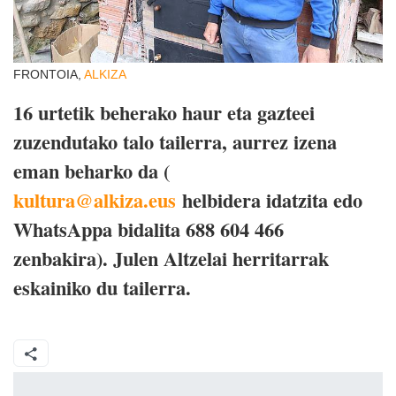
FRONTOIA,
ALKIZA
16 urtetik beherako haur eta gazteei
zuzendutako talo tailerra, aurrez izena
eman beharko da (
kultura@alkiza.eus
helbidera idatzita edo
WhatsAppa bidalita 688 604 466
zenbakira). Julen Altzelai herritarrak
eskainiko du tailerra.