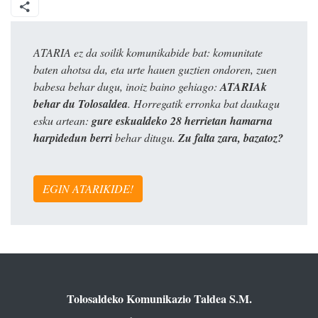
ATARIA ez da soilik komunikabide bat: komunitate
baten ahotsa da, eta urte hauen guztien ondoren, zuen
babesa behar dugu, inoiz baino gehiago:
ATARIAk
behar du Tolosaldea
. Horregatik erronka bat daukagu
esku artean:
gure eskualdeko 28 herrietan hamarna
harpidedun berri
behar ditugu.
Zu falta zara, bazatoz?
EGIN ATARIKIDE!
Tolosaldeko Komunikazio Taldea S.M.