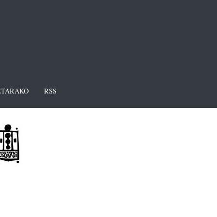
TARAKO
RSS