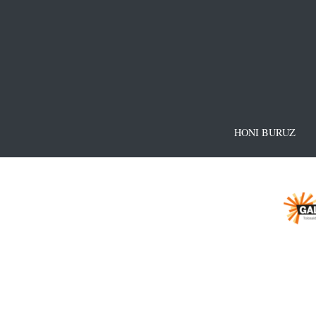
HONI BURUZ