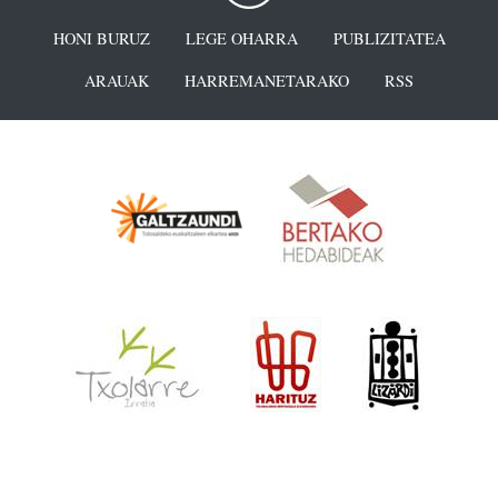
HONI BURUZ
LEGE OHARRA
PUBLIZITATEA
ARAUAK
HARREMANETARAKO
RSS