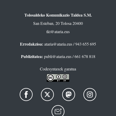
Tolosaldeko Komunikazio Taldea S.M.
San Esteban, 20 Tolosa 20400
tkt@ataria.eus
Erredakzioa:
ataria@ataria.eus
/ 943 655 695
Publizitatea:
publi@ataria.eus
/ 661 678 818
Codesyntaxek garatua