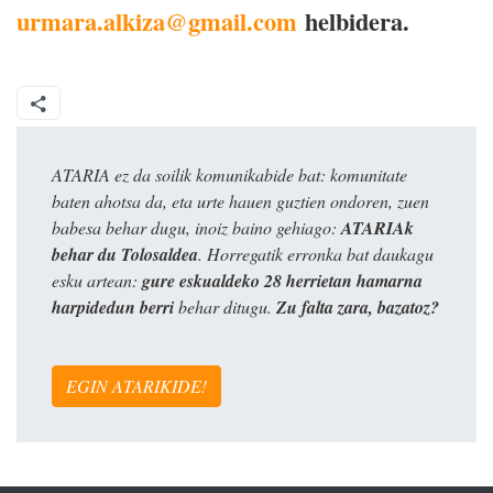
urmara.alkiza@gmail.com
helbidera.
ATARIA ez da soilik komunikabide bat: komunitate
baten ahotsa da, eta urte hauen guztien ondoren, zuen
babesa behar dugu, inoiz baino gehiago:
ATARIAk
behar du Tolosaldea
. Horregatik erronka bat daukagu
esku artean:
gure eskualdeko 28 herrietan hamarna
harpidedun berri
behar ditugu.
Zu falta zara, bazatoz?
EGIN ATARIKIDE!