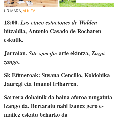
UR MARA,
ALKIZA
18:00.
Las cinco estaciones de Walden
hitzaldia, Antonio Casado de Rocharen
eskutik.
Jarraian.
arte ekintza,
Site specific
Zazpi
.
zango
Sk Efimeroak: Susana Cencillo, Koldobika
Jauregi eta Imanol Iribarren.
Sarrera dohainik da baina aforoa mugatuta
izango da. Bertaratu nahi izanez gero e-
mailez eskatu beharko da