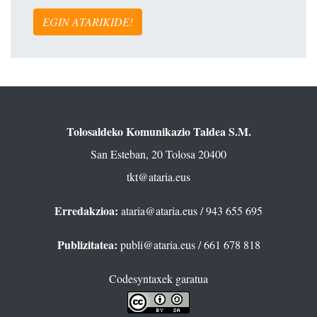
EGIN ATARIKIDE!
Tolosaldeko Komunikazio Taldea S.M.
San Esteban, 20 Tolosa 20400
tkt@ataria.eus
Erredakzioa:
ataria@ataria.eus
/ 943 655 695
Publizitatea:
publi@ataria.eus
/ 661 678 818
Codesyntaxek garatua