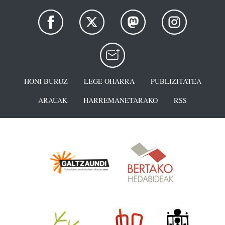
HONI BURUZ
LEGE OHARRA
PUBLIZITATEA
ARAUAK
HARREMANETARAKO
RSS