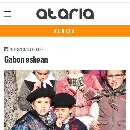
ALKIZA
2018/12/24
00:00
Gabon eskean