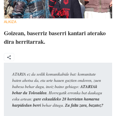
ALKIZA
Goizean, baserriz baserri kantari aterako
dira herritarrak.
ATARIA ez da soilik komunikabide bat: komunitate
baten ahotsa da, eta urte hauen guztien ondoren, zuen
babesa behar dugu, inoiz baino gehiago:
ATARIAk
behar du Tolosaldea
. Horregatik erronka bat daukagu
esku artean:
gure eskualdeko 28 herrietan hamarna
harpidedun berri
behar ditugu.
Zu falta zara, bazatoz?