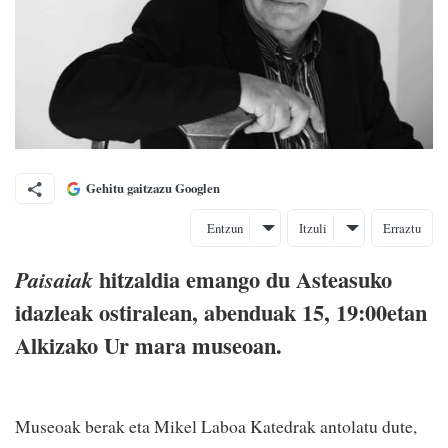
Gehitu gaitzazu Googlen
Entzun
Itzuli
Erraztu
hitzaldia emango du Asteasuko
Paisaiak
idazleak ostiralean, abenduak 15, 19:00etan
Alkizako Ur mara museoan.
Museoak berak eta Mikel Laboa Katedrak antolatu dute,