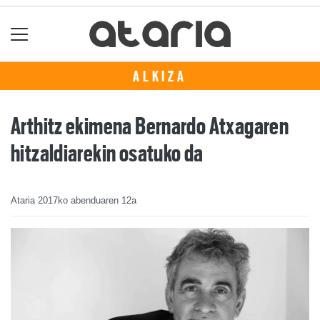
ALKIZA
Arthitz ekimena Bernardo Atxagaren
hitzaldiarekin osatuko da
Ataria
2017ko abenduaren 12a