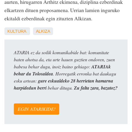
aurten, hirugarren Arthitz ekimena, diziplina ezberdinak
elkartzen dituen proposamena. Urrian lamien inguruko
ekitaldi ezberdinak egin zituzten Alkizan.
KULTURA
ALKIZA
ATARIA ez da soilik komunikabide bat: komunitate
baten ahotsa da, eta urte hauen guztien ondoren, zuen
babesa behar dugu, inoiz baino gehiago:
ATARIAk
behar du Tolosaldea
. Horregatik erronka bat daukagu
esku artean:
gure eskualdeko 28 herrietan hamarna
harpidedun berri
behar ditugu.
Zu falta zara, bazatoz?
EGIN ATARIKIDE!