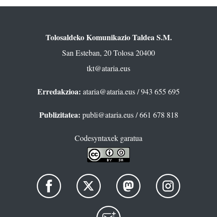
Tolosaldeko Komunikazio Taldea S.M.
San Esteban, 20 Tolosa 20400
tkt@ataria.eus
Erredakzioa:
ataria@ataria.eus
/ 943 655 695
Publizitatea:
publi@ataria.eus
/ 661 678 818
Codesyntaxek garatua