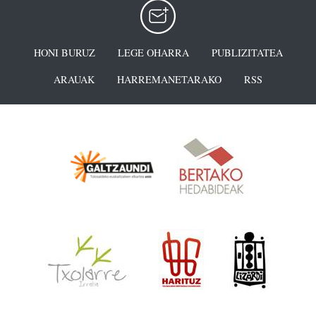
HONI BURUZ
LEGE OHARRA
PUBLIZITATEA
ARAUAK
HARREMANETARAKO
RSS