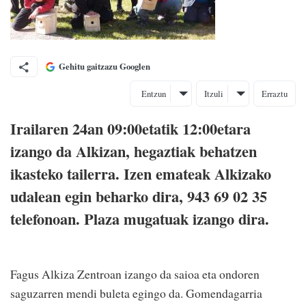
Gehitu gaitzazu Googlen
Entzun
Itzuli
Erraztu
Irailaren 24an 09:00etatik 12:00etara
izango da Alkizan, hegaztiak behatzen
ikasteko tailerra. Izen emateak Alkizako
udalean egin beharko dira, 943 69 02 35
telefonoan. Plaza mugatuak izango dira.
Fagus Alkiza Zentroan izango da saioa eta ondoren
saguzarren mendi buleta egingo da. Gomendagarria