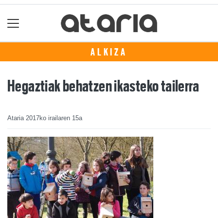
ALKIZA
Hegaztiak behatzen ikasteko tailerra
Ataria
2017ko irailaren 15a