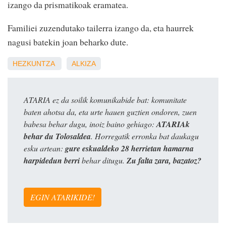
izango da prismatikoak eramatea.
Familiei zuzendutako tailerra izango da, eta haurrek
nagusi batekin joan beharko dute.
HEZKUNTZA
ALKIZA
ATARIA ez da soilik komunikabide bat: komunitate
baten ahotsa da, eta urte hauen guztien ondoren, zuen
babesa behar dugu, inoiz baino gehiago:
ATARIAk
behar du Tolosaldea
. Horregatik erronka bat daukagu
esku artean:
gure eskualdeko 28 herrietan hamarna
harpidedun berri
behar ditugu.
Zu falta zara, bazatoz?
EGIN ATARIKIDE!