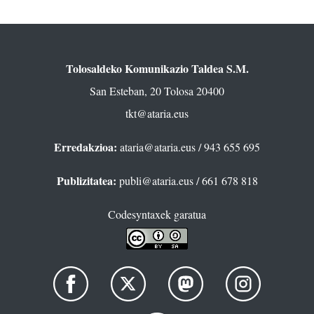
Tolosaldeko Komunikazio Taldea S.M.
San Esteban, 20 Tolosa 20400
tkt@ataria.eus
Erredakzioa:
ataria@ataria.eus
/ 943 655 695
Publizitatea:
publi@ataria.eus
/ 661 678 818
Codesyntaxek garatua