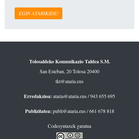
EGIN ATARIKIDE!
Tolosaldeko Komunikazio Taldea S.M.
San Esteban, 20 Tolosa 20400
tkt@ataria.eus
Erredakzioa:
ataria@ataria.eus
/ 943 655 695
Publizitatea:
publi@ataria.eus
/ 661 678 818
Codesyntaxek garatua