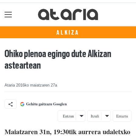
ALKIZA
Ohiko plenoa egingo dute Alkizan
asteartean
Ataria
2016ko maiatzaren 27a
Gehitu gaitzazu Googlen
Entzun
Itzuli
Erraztu
Maiatzaren 31n, 19:30tik aurrera udaletxko