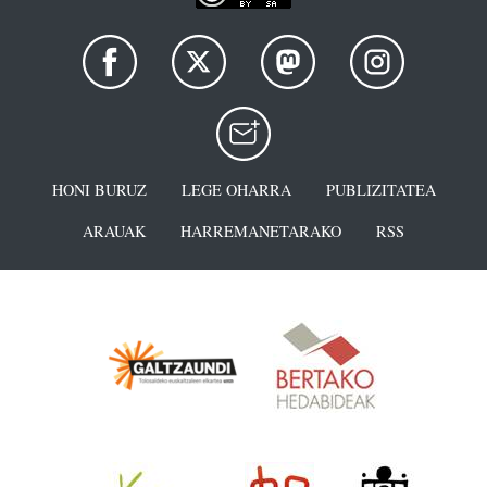
HONI BURUZ
LEGE OHARRA
PUBLIZITATEA
ARAUAK
HARREMANETARAKO
RSS