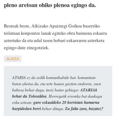
pleno aretoan ohiko plenoa egingo da.
Besteak beste, Alkizako Apaiztegi Goikoa baserriko
teilatuan konpontze lanak egiteko obra baimena eskaera
aztertuko da eta udal tasen hobari eskaeraren azterketa
egingo dute zinegotziek.
ALKIZA
ATARIA ez da soilik komunikabide bat: komunitate
baten ahotsa da, eta urte hauen guztien ondoren, zuen
babesa behar dugu, inoiz baino gehiago:
ATARIAk
behar du Tolosaldea
. Horregatik erronka bat daukagu
esku artean:
gure eskualdeko 28 herrietan hamarna
harpidedun berri
behar ditugu.
Zu falta zara, bazatoz?