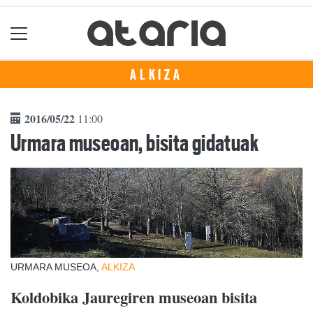
ALKIZA
2016/05/22
11:00
Urmara museoan, bisita gidatuak
URMARA MUSEOA,
ALKIZA
Koldobika Jauregiren museoan bisita