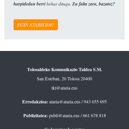
harpidedun berri
behar ditugu.
Zu falta zara, bazatoz?
EGIN ATARIKIDE!
Tolosaldeko Komunikazio Taldea S.M.
San Esteban, 20 Tolosa 20400
tkt@ataria.eus
Erredakzioa:
ataria@ataria.eus
/ 943 655 695
Publizitatea:
publi@ataria.eus
/ 661 678 818