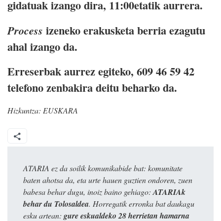
gidatuak izango dira, 11:00etatik aurrera.
izeneko erakusketa berria ezagutu
Process
ahal izango da.
Erreserbak aurrez egiteko, 609 46 59 42
telefono zenbakira deitu beharko da.
Hizkuntza:
EUSKARA
ATARIA ez da soilik komunikabide bat: komunitate
baten ahotsa da, eta urte hauen guztien ondoren, zuen
babesa behar dugu, inoiz baino gehiago:
ATARIAk
behar du Tolosaldea
. Horregatik erronka bat daukagu
esku artean:
gure eskualdeko 28 herrietan hamarna