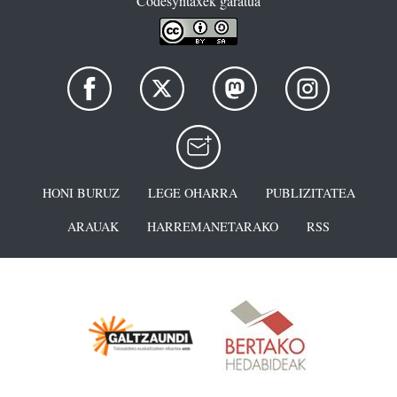
Codesyntaxek garatua
HONI BURUZ
LEGE OHARRA
PUBLIZITATEA
ARAUAK
HARREMANETARAKO
RSS