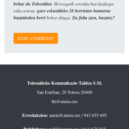
behar du Tolosaldea
. Horregatik erronka bat daukagu
esku artean:
gure eskualdeko 28 herrietan hamarna
harpidedun berri
behar ditugu.
Zu falta zara, bazatoz?
EGIN ATARIKIDE!
Tolosaldeko Komunikazio Taldea S.M.
San Esteban, 20 Tolosa 20400
tkt@ataria.eus
Erredakzioa:
ataria@ataria.eus
/ 943 655 695
Publizitatea:
publi@ataria.eus
/ 661 678 818