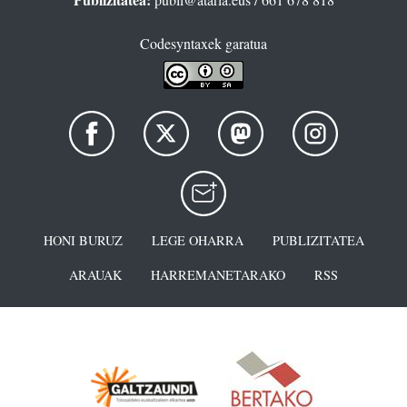
Codesyntaxek garatua
HONI BURUZ
LEGE OHARRA
PUBLIZITATEA
ARAUAK
HARREMANETARAKO
RSS