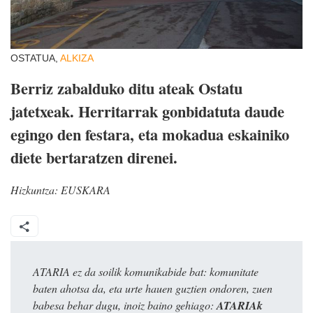
OSTATUA,
ALKIZA
Berriz zabalduko ditu ateak Ostatu
jatetxeak. Herritarrak gonbidatuta daude
egingo den festara, eta mokadua eskainiko
diete bertaratzen direnei.
Hizkuntza:
EUSKARA
ATARIA ez da soilik komunikabide bat: komunitate
baten ahotsa da, eta urte hauen guztien ondoren, zuen
babesa behar dugu, inoiz baino gehiago:
ATARIAk