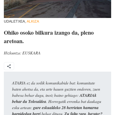
UDALETXEA,
ALKIZA
Ohiko osoko bilkura izango da, pleno
aretoan.
Hizkuntza:
EUSKARA
ATARIA ez da soilik komunikabide bat: komunitate
baten ahotsa da, eta urte hauen guztien ondoren, zuen
babesa behar dugu, inoiz baino gehiago:
ATARIAk
behar du Tolosaldea
. Horregatik erronka bat daukagu
esku artean:
gure eskualdeko 28 herrietan hamarna
harpidedun berri
behar ditugu.
Zu falta zara, bazatoz?