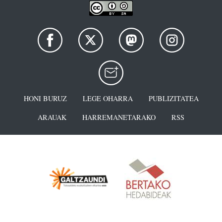
HONI BURUZ
LEGE OHARRA
PUBLIZITATEA
ARAUAK
HARREMANETARAKO
RSS