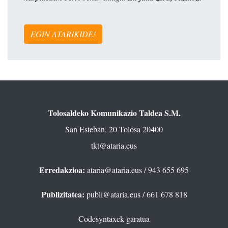
EGIN ATARIKIDE!
Tolosaldeko Komunikazio Taldea S.M.
San Esteban, 20 Tolosa 20400
tkt@ataria.eus
Erredakzioa:
ataria@ataria.eus
/ 943 655 695
Publizitatea:
publi@ataria.eus
/ 661 678 818
Codesyntaxek garatua