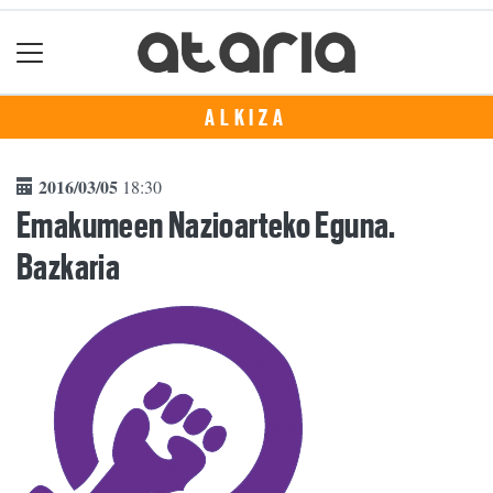
ALKIZA
2016/03/05
18:30
Emakumeen Nazioarteko Eguna.
Bazkaria