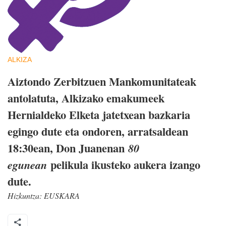
ALKIZA
Aiztondo Zerbitzuen Mankomunitateak
antolatuta, Alkizako emakumeek
Hernialdeko Elketa jatetxean bazkaria
egingo dute eta ondoren, arratsaldean
18:30ean, Don Juanenan
80
pelikula ikusteko aukera izango
egunean
dute.
Hizkuntza:
EUSKARA