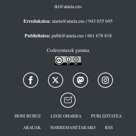
tkt@ataria.eus
Erredakzioa:
ataria@ataria.eus
/ 943 655 695
Publizitatea:
publi@ataria.eus
/ 661 678 818
Codesyntaxek garatua
HONI BURUZ
LEGE OHARRA
PUBLIZITATEA
ARAUAK
HARREMANETARAKO
RSS