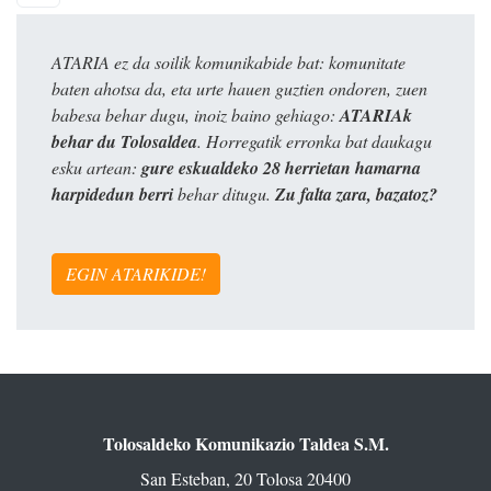
ATARIA ez da soilik komunikabide bat: komunitate
baten ahotsa da, eta urte hauen guztien ondoren, zuen
babesa behar dugu, inoiz baino gehiago:
ATARIAk
behar du Tolosaldea
. Horregatik erronka bat daukagu
esku artean:
gure eskualdeko 28 herrietan hamarna
harpidedun berri
behar ditugu.
Zu falta zara, bazatoz?
EGIN ATARIKIDE!
Tolosaldeko Komunikazio Taldea S.M.
San Esteban, 20 Tolosa 20400