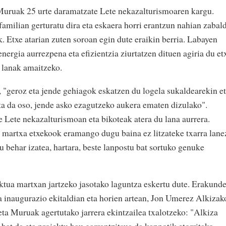
Muruak 25 urte daramatzate Lete nekazalturismoaren kargu.
amilian gerturatu dira eta eskaera horri erantzun nahian zabal
. Etxe atarian zuten soroan egin dute eraikin berria. Labayen
nergia aurrezpena eta efizientzia ziurtatzen dituen agiria du et
e lanak amaitzeko.
eroz eta jende gehiagok eskatzen du logela sukaldearekin e
ta da oso, jende asko ezagutzeko aukera ematen dizulako".
e Lete nekazalturismoan eta bikoteak atera du lana aurrera.
 martxa etxekook eramango dugu baina ez litzateke txarra lane
u behar izatea, hartara, beste lanpostu bat sortuko genuke
tua martxan jartzeko jasotako laguntza eskertu dute. Erakund
a inaugurazio ekitaldian eta horien artean, Jon Umerez Alkizak
eta Muruak agertutako jarrera ekintzailea txalotzeko: "Alkiza