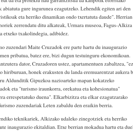
u bat da eta proiektu hau garrantzitsua da kanpotik etorritako
ik abiatuta gure ingurunea ezagutzeko. Lehendik egiten ari den
ristikoak eta herriko dinamikan ondo txertatuta daude". Herrian
oriek zerrendatu ditu alkateak, Urmara museoa, Fagus-Alkiza
a etxeko txakolindegia, adibidez.
o zuzendari Maite Cruzadok ere parte hartu du inaugurazio
kimen pribatua, batez ere, bizi dugun testuinguru ekonomikoan.
ntzutera dator, Cruzadoren ustez, apartamentuen zabaltzea, "e
o hiriburuan, honek erakusten du landa eremuarentzat aukera b
oru Aldunditik Gipuzkoa nazioarteko mapan kokatzeko
zadok eta "turismo iraunkorra, orekatua eta kohesionatua"
 era errespetatuko duena". Elkarbizitza eta elkar ezagutzarako
Turismo zuzendariak Leten zabaldu den eraikin berria.
diko teknikariek, Alkizako udaleko zinegotziek eta herriko
dute inaugurazio ekitaldian. Etxe berrian mokadua hartu eta due