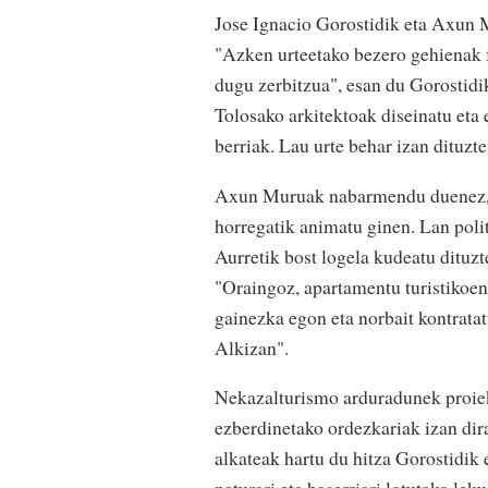
Jose Ignacio Gorostidik eta Axun 
"Azken urteetako bezero gehienak f
dugu zerbitzua", esan du Gorostidik
Tolosako arkitektoak diseinatu eta e
berriak. Lau urte behar izan dituzt
Axun Muruak nabarmendu duenez, "g
horregatik animatu ginen. Lan poli
Aurretik bost logela kudeatu dituzt
"Oraingoz, apartamentu turistikoen
gainezka egon eta norbait kontratat
Alkizan".
Nekazalturismo arduradunek proiek
ezberdinetako ordezkariak izan dir
alkateak hartu du hitza Gorostidik 