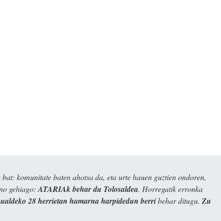
bat: komunitate baten ahotsa da, eta urte hauen guztien ondoren,
ino gehiago:
ATARIAk behar du Tolosaldea
. Horregatik erronka
kualdeko 28 herrietan hamarna harpidedun berri
behar ditugu.
Zu