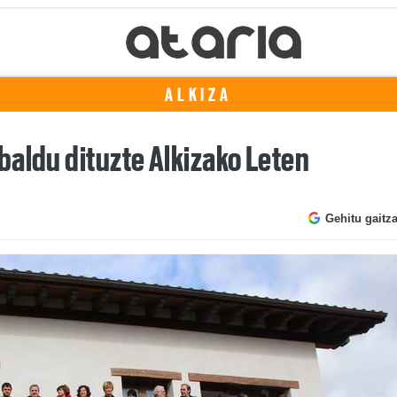
ALKIZA
baldu dituzte Alkizako Leten
Gehitu gaitz