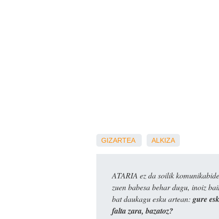
GIZARTEA
ALKIZA
ATARIA ez da soilik komunikabide 
zuen babesa behar dugu, inoiz ba
bat daukagu esku artean:
gure es
falta zara, bazatoz?