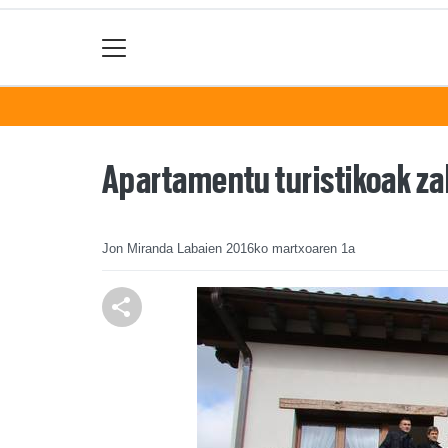
Apartamentu turistikoak za
Jon Miranda Labaien
2016ko martxoaren 1a