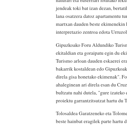
naturari eta baserriari lotutako lek
jendeak toki bat izan dezan, bertat
lana osatzera datoz apartamentu tu
martxan dauden beste ekimenekin h
interpretazio zentroa edota Urruzol
Gipuzkoako Foru Aldundiko Turism
ekitaldian eta goraipatu egin du e
Turismo arloan dauden eskaerei era
bakarrik kostaldean edo Gipuzkoak
direla gisa honetako ekimenak". F
ahaleginean ari direla esan du Cru
bultzatu nahi dutela, "gure izateko
proiektu garrantzitsutzat hartu du 
Tolosaldea Garatzeneko eta Tolomen
beste hainbat eragilek parte hartu 