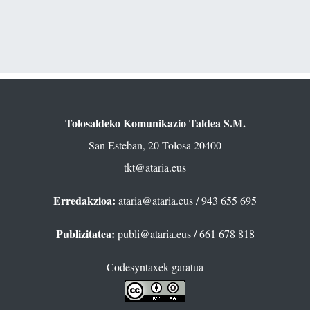
Tolosaldeko Komunikazio Taldea S.M.
San Esteban, 20 Tolosa 20400
tkt@ataria.eus
Erredakzioa:
ataria@ataria.eus
/ 943 655 695
Publizitatea:
publi@ataria.eus
/ 661 678 818
Codesyntaxek garatua