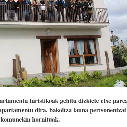
artamentu turistikoak gehitu dizkiete etxe pare
apartamentu dira, bakoitza launa pertsonentzat
a komunekin hornituak.