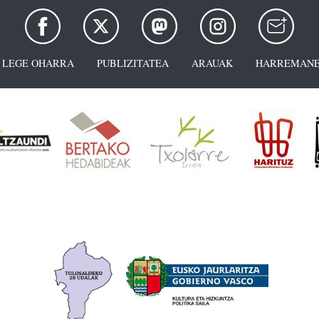
LEGE OHARRA
PUBLIZITATEA
ARAUAK
HARREMANE