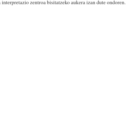
 interpretazio zentroa bisitatzeko aukera izan dute ondoren.