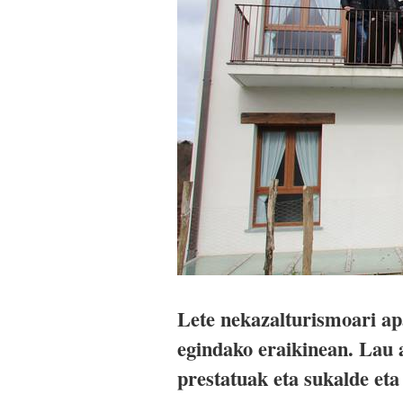
Lete nekazalturismoari ap
egindako eraikinean. Lau 
prestatuak eta sukalde et