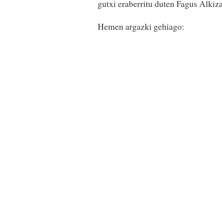
gutxi eraberritu duten Fagus Alkiza
Hemen argazki gehiago: