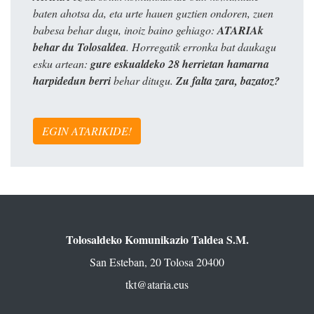
baten ahotsa da, eta urte hauen guztien ondoren, zuen
babesa behar dugu, inoiz baino gehiago:
ATARIAk
behar du Tolosaldea
. Horregatik erronka bat daukagu
esku artean:
gure eskualdeko 28 herrietan hamarna
harpidedun berri
behar ditugu.
Zu falta zara, bazatoz?
EGIN ATARIKIDE!
Tolosaldeko Komunikazio Taldea S.M.
San Esteban, 20 Tolosa 20400
tkt@ataria.eus