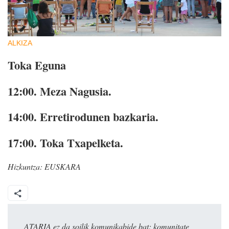
ALKIZA
Toka Eguna
12:00.
Meza Nagusia.
14:00.
Erretirodunen bazkaria.
17:00.
Toka Txapelketa.
Hizkuntza:
EUSKARA
ATARIA ez da soilik komunikabide bat: komunitate