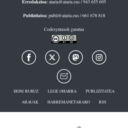
Erredakzioa:
ataria@ataria.eus
/ 943 655 695
Publizitatea:
publi@ataria.eus
/ 661 678 818
Codesyntaxek garatua
HONI BURUZ
LEGE OHARRA
PUBLIZITATEA
ARAUAK
HARREMANETARAKO
RSS