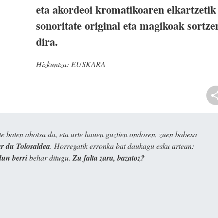
eta akordeoi kromatikoaren elkartzetik
sonoritate original eta magikoak sortze
dira.
Hizkuntza:
EUSKARA
e baten ahotsa da, eta urte hauen guztien ondoren, zuen babesa
 du Tolosaldea
. Horregatik erronka bat daukagu esku artean:
dun berri
behar ditugu.
Zu falta zara, bazatoz?