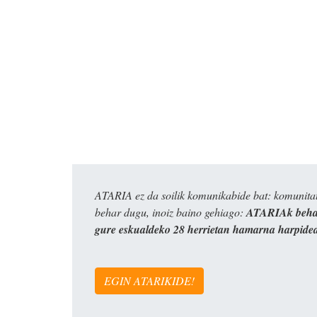
ATARIA ez da soilik komunikabide bat: komunitat
behar dugu, inoiz baino gehiago:
ATARIAk behar
gure eskualdeko 28 herrietan hamarna harpide
EGIN ATARIKIDE!