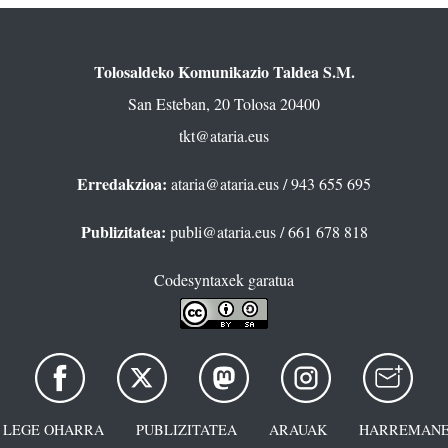
Tolosaldeko Komunikazio Taldea S.M.
San Esteban, 20 Tolosa 20400
tkt@ataria.eus
Erredakzioa:
ataria@ataria.eus
/ 943 655 695
Publizitatea:
publi@ataria.eus
/ 661 678 818
Codesyntaxek garatua
LEGE OHARRA
PUBLIZITATEA
ARAUAK
HARREMANE