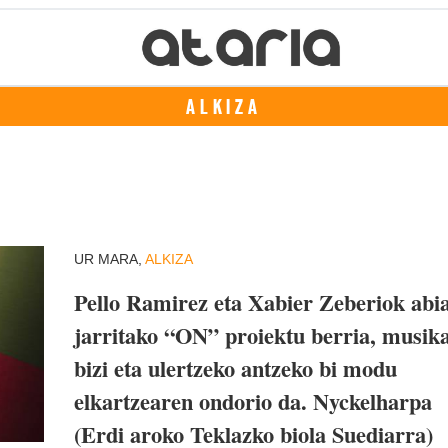
ALKIZA
UR MARA,
ALKIZA
Pello Ramirez eta Xabier Zeberiok abi
jarritako “ON” proiektu berria, musik
bizi eta ulertzeko antzeko bi modu
elkartzearen ondorio da. Nyckelharpa
(Erdi aroko Teklazko biola Suediarra)