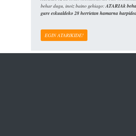
behar dugu, inoiz baino gehiago:
ATARIAk behar
gure eskualdeko 28 herrietan hamarna harpide
EGIN ATARIKIDE!