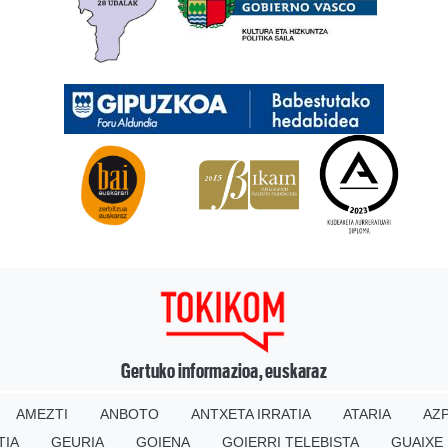
Gertuko informazioa, euskaraz
AMEZTI
ANBOTO
ANTXETA IRRATIA
ATARIA
AZP
TIA
GEURIA
GOIENA
GOIERRI TELEBISTA
GUAIXE