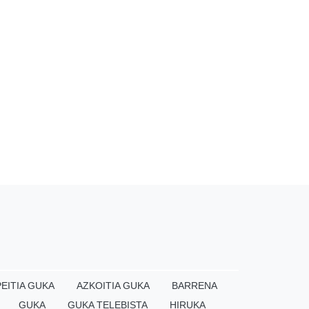
EITIA GUKA
AZKOITIA GUKA
BARRENA
GUKA
GUKA TELEBISTA
HIRUKA