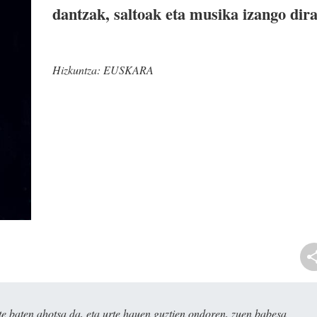
dantzak, saltoak eta musika izango dira
Hizkuntza:
EUSKARA
e baten ahotsa da, eta urte hauen guztien ondoren, zuen babesa