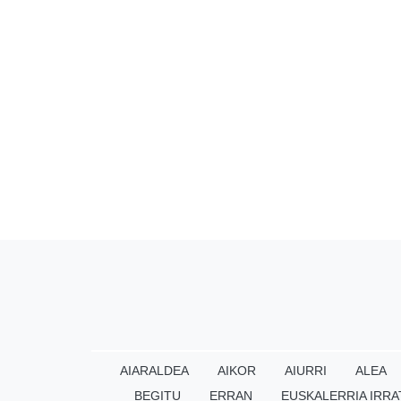
AIARALDEA
AIKOR
AIURRI
ALEA
BEGITU
ERRAN
EUSKALERRIA IRRA