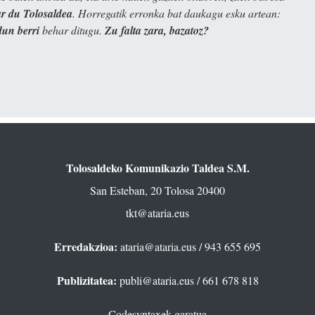
 du Tolosaldea
. Horregatik erronka bat daukagu esku artean:
dun berri
behar ditugu.
Zu falta zara, bazatoz?
Tolosaldeko Komunikazio Taldea S.M.
San Esteban, 20 Tolosa 20400
tkt@ataria.eus
Erredakzioa:
ataria@ataria.eus
/ 943 655 695
Publizitatea:
publi@ataria.eus
/ 661 678 818
Codesyntaxek garatua