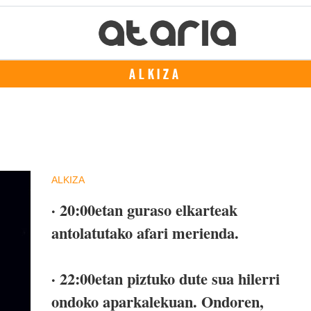
ALKIZA
ALKIZA
· 20:00etan guraso elkarteak
antolatutako afari merienda.
· 22:00etan piztuko dute sua hilerri
ondoko aparkalekuan. Ondoren,