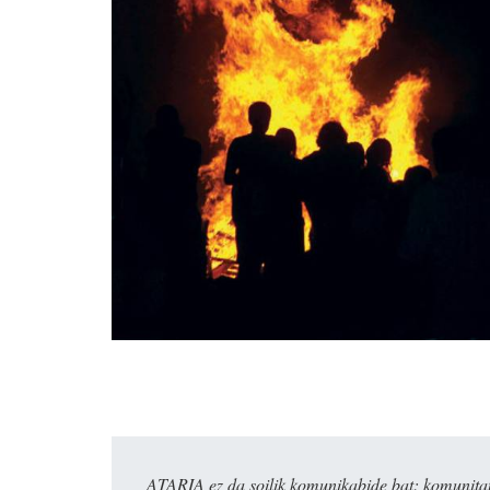
ATARIA ez da soilik komunikabide bat: komunitat