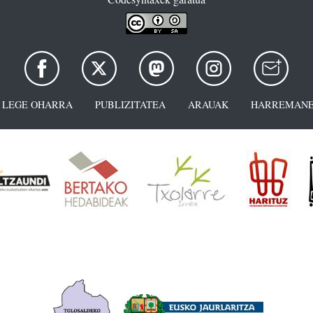
LEGE OHARRA
PUBLIZITATEA
ARAUAK
HARREMANE