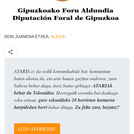
DON JUANENA ETXEA,
ALKIZA
ATARIA ez da soilik komunikabide bat: komunitate
baten ahotsa da, eta urte hauen guztien ondoren, zuen
babesa behar dugu, inoiz baino gehiago:
ATARIAk
behar du Tolosaldea
. Horregatik erronka bat daukagu
esku artean:
gure eskualdeko 28 herrietan hamarna
harpidedun berri
behar ditugu.
Zu falta zara, bazatoz?
EGIN ATARIKIDE!