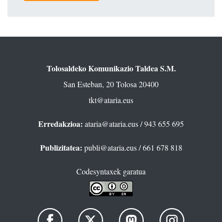
Tolosaldeko Komunikazio Taldea S.M.
San Esteban, 20 Tolosa 20400
tkt@ataria.eus
Erredakzioa:
ataria@ataria.eus
/ 943 655 695
Publizitatea:
publi@ataria.eus
/ 661 678 818
Codesyntaxek garatua