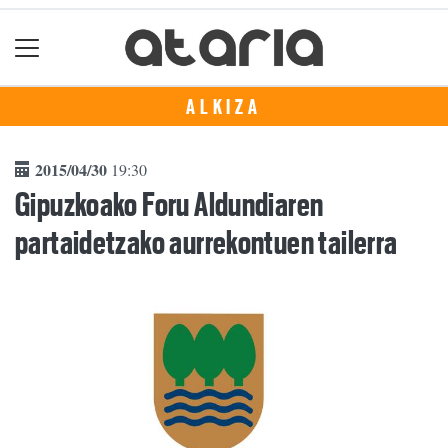
ALKIZA
2015/04/30
19:30
Gipuzkoako Foru Aldundiaren
partaidetzako aurrekontuen tailerra