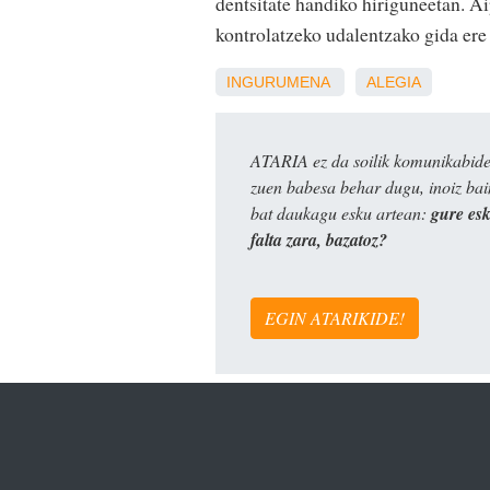
dentsitate handiko hiriguneetan. Ai
kontrolatzeko udalentzako gida ere
INGURUMENA
ALEGIA
ATARIA ez da soilik komunikabide 
zuen babesa behar dugu, inoiz ba
bat daukagu esku artean:
gure es
falta zara, bazatoz?
EGIN ATARIKIDE!