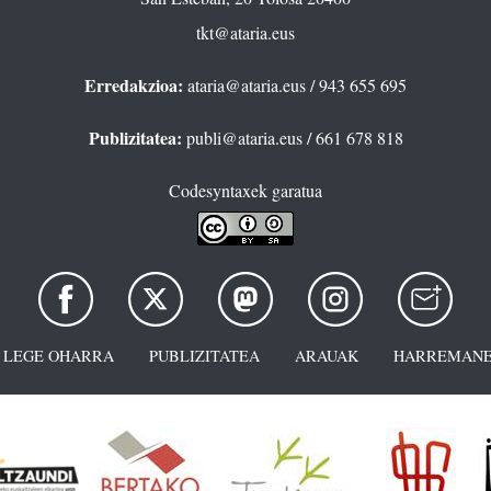
tkt@ataria.eus
Erredakzioa:
ataria@ataria.eus
/ 943 655 695
Publizitatea:
publi@ataria.eus
/ 661 678 818
Codesyntaxek garatua
LEGE OHARRA
PUBLIZITATEA
ARAUAK
HARREMANE