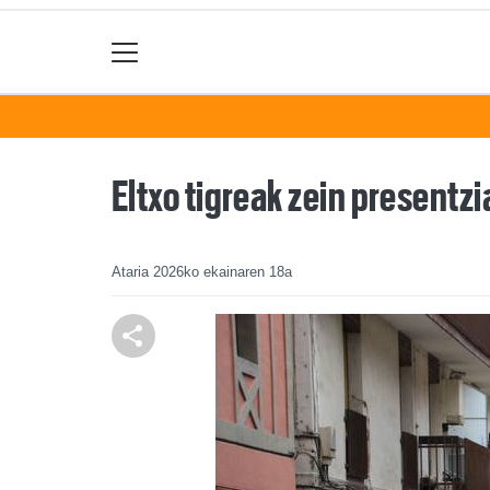
Eltxo tigreak zein presentz
Ataria
2026ko ekainaren 18a