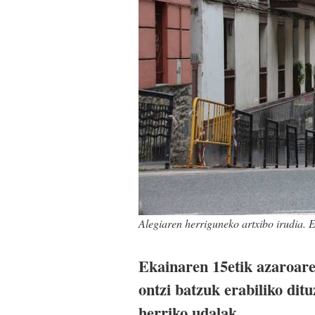
Alegiaren herriguneko artxibo irudia
Ekainaren 15etik azaroare
ontzi batzuk erabiliko dit
herriko udalak.