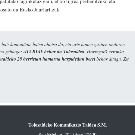
patutako laginketaz gain, eltxo tigrea prebenitzeko eta
 osatu du Eusko Jaurlaritzak.
bat: komunitate baten ahotsa da, eta urte hauen guztien ondoren,
ino gehiago:
ATARIAk behar du Tolosaldea
. Horregatik erronka
kualdeko 28 herrietan hamarna harpidedun berri
behar ditugu.
Zu
Tolosaldeko Komunikazio Taldea S.M.
San Esteban, 20 Tolosa 20400