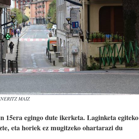
. ENERITZ MAIZ
n 15era egingo dute ikerketa. Laginketa egiteko
uzte, eta horiek ez mugitzeko ohartarazi du