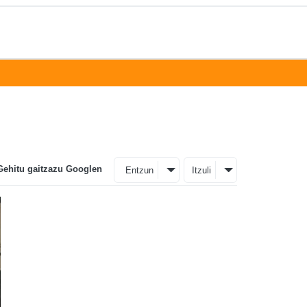
Gehitu gaitzazu Googlen
Entzun
Itzuli