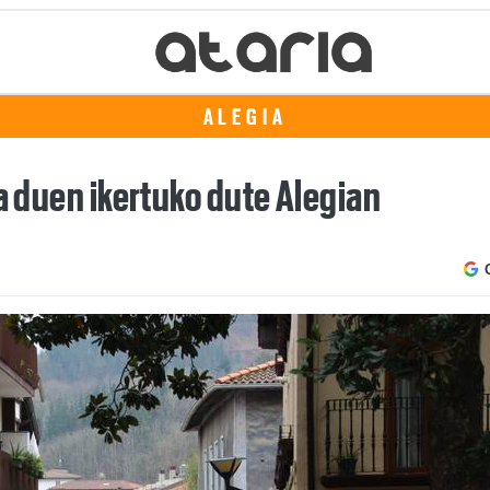
ALEGIA
ia duen ikertuko dute Alegian