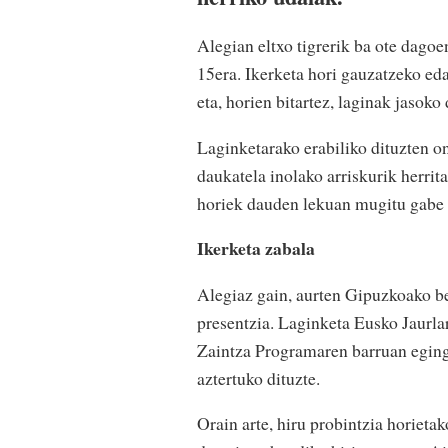
Alegian eltxo tigrerik ba ote dagoe
15era. Ikerketa hori gauzatzeko ed
eta, horien bitartez, laginak jasoko
Laginketarako erabiliko dituzten o
daukatela inolako arriskurik herrit
horiek dauden lekuan mugitu gabe
Ikerketa zabala
Alegiaz gain, aurten Gipuzkoako be
presentzia. Laginketa Eusko Jaurla
Zaintza Programaren barruan egingo
aztertuko dituzte.
Orain arte, hiru probintzia horietak