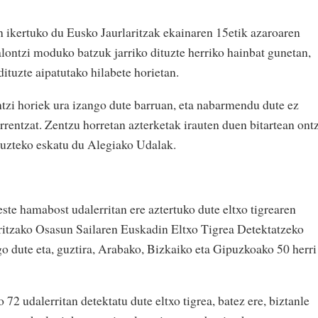
n ikertuko du Eusko Jaurlaritzak ekainaren 15etik azaroaren
alontzi moduko batzuk jarriko dituzte herriko hainbat gunetan,
 dituzte aipatutako hilabete horietan.
ntzi horiek ura izango dute barruan, eta nabarmendu dute ez
arrentzat. Zentzu horretan azterketak irauten duen bitartean ont
 uzteko eskatu du Alegiako Udalak.
ste hamabost udalerritan ere aztertuko dute eltxo tigrearen
ritzako Osasun Sailaren Euskadin Eltxo Tigrea Detektatzeko
 dute eta, guztira, Arabako, Bizkaiko eta Gipuzkoako 50 herri
o 72 udalerritan detektatu dute eltxo tigrea, batez ere, biztanle