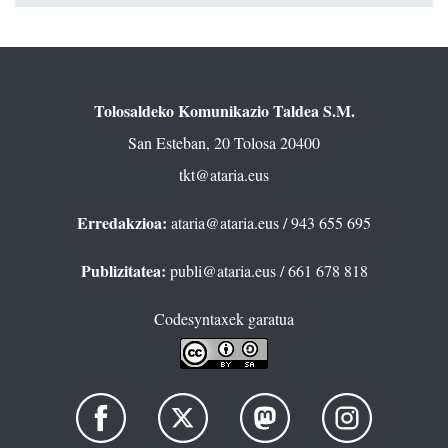
Tolosaldeko Komunikazio Taldea S.M.
San Esteban, 20 Tolosa 20400
tkt@ataria.eus
Erredakzioa:
ataria@ataria.eus
/ 943 655 695
Publizitatea:
publi@ataria.eus
/ 661 678 818
Codesyntaxek garatua