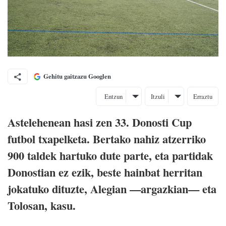
Gehitu gaitzazu Googlen
Entzun
Itzuli
Erraztu
Astelehenean hasi zen 33. Donosti Cup
futbol txapelketa. Bertako nahiz atzerriko
900 taldek hartuko dute parte, eta partidak
Donostian ez ezik, beste hainbat herritan
jokatuko dituzte, Alegian —argazkian— eta
Tolosan, kasu.