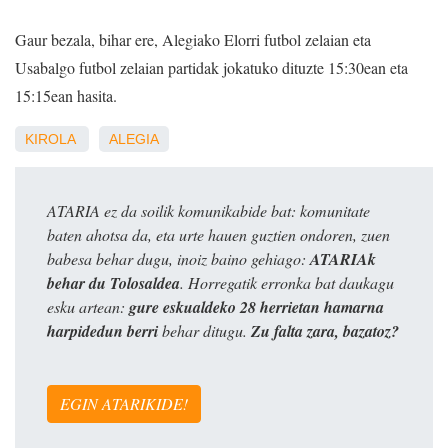
Gaur bezala, bihar ere, Alegiako Elorri futbol zelaian eta
Usabalgo futbol zelaian partidak jokatuko dituzte 15:30ean eta
15:15ean hasita.
KIROLA
ALEGIA
ATARIA ez da soilik komunikabide bat: komunitate
baten ahotsa da, eta urte hauen guztien ondoren, zuen
babesa behar dugu, inoiz baino gehiago:
ATARIAk
behar du Tolosaldea
. Horregatik erronka bat daukagu
esku artean:
gure eskualdeko 28 herrietan hamarna
harpidedun berri
behar ditugu.
Zu falta zara, bazatoz?
EGIN ATARIKIDE!