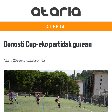
ALEGIA
Donosti Cup-eko partidak gurean
Ataria
2025eko uztailaren 8a