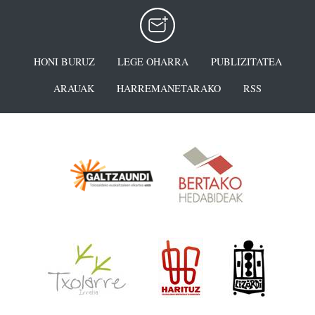
HONI BURUZ
LEGE OHARRA
PUBLIZITATEA
ARAUAK
HARREMANETARAKO
RSS