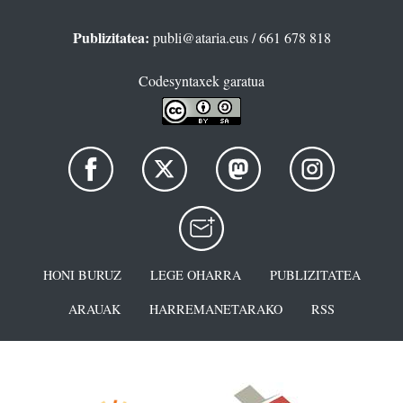
Publizitatea:
publi@ataria.eus
/ 661 678 818
Codesyntaxek garatua
HONI BURUZ
LEGE OHARRA
PUBLIZITATEA
ARAUAK
HARREMANETARAKO
RSS