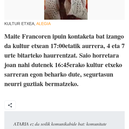
KULTUR ETXEA,
ALEGIA
Maite Francoren ipuin kontaketa bat izango
da kultur etxean 17:00etatik aurrera, 4 eta 7
urte bitarteko haurrentzat. Saio horretara
joan nahi dutenek 16:45erako kultur etxeko
sarreran egon beharko dute, segurtasun
neurri guztiak bermatzeko.
ATARIA ez da soilik komunikabide bat: komunitate