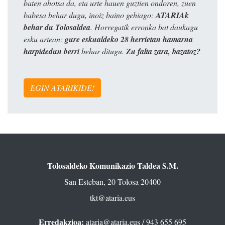
baten ahotsa da, eta urte hauen guztien ondoren, zuen
babesa behar dugu, inoiz baino gehiago:
ATARIAk
behar du Tolosaldea
. Horregatik erronka bat daukagu
esku artean:
gure eskualdeko 28 herrietan hamarna
harpidedun berri
behar ditugu.
Zu falta zara, bazatoz?
EGIN ATARIKIDE!
Tolosaldeko Komunikazio Taldea S.M.
San Esteban, 20 Tolosa 20400
tkt@ataria.eus
Erredakzioa:
ataria@ataria.eus
/ 943 655 695