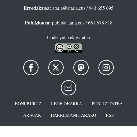
Erredakzioa:
ataria@ataria.eus
/ 943 655 695
Publizitatea:
publi@ataria.eus
/ 661 678 818
Codesyntaxek garatua
HONI BURUZ
LEGE OHARRA
PUBLIZITATEA
ARAUAK
HARREMANETARAKO
RSS