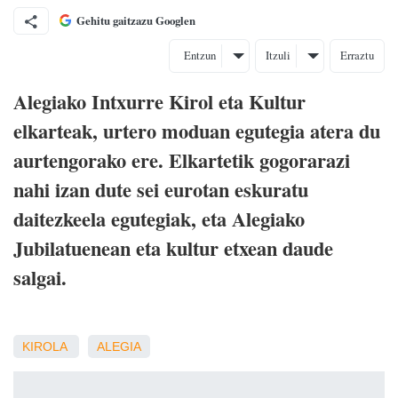
Gehitu gaitzazu Googlen
Entzun
Itzuli
Erraztu
Alegiako Intxurre Kirol eta Kultur
elkarteak, urtero moduan egutegia atera du
aurtengorako ere. Elkartetik gogorarazi
nahi izan dute sei eurotan eskuratu
daitezkeela egutegiak, eta Alegiako
Jubilatuenean eta kultur etxean daude
salgai.
KIROLA
ALEGIA