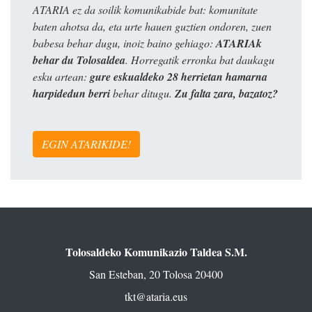
ATARIA ez da soilik komunikabide bat: komunitate
baten ahotsa da, eta urte hauen guztien ondoren, zuen
babesa behar dugu, inoiz baino gehiago:
ATARIAk
behar du Tolosaldea
. Horregatik erronka bat daukagu
esku artean:
gure eskualdeko 28 herrietan hamarna
harpidedun berri
behar ditugu.
Zu falta zara, bazatoz?
EGIN ATARIKIDE!
Tolosaldeko Komunikazio Taldea S.M.
San Esteban, 20 Tolosa 20400
tkt@ataria.eus