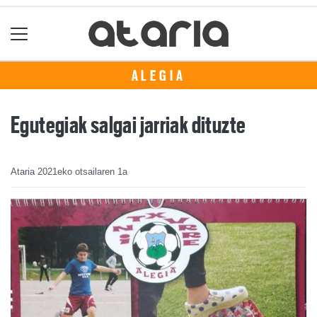
ALEGIA
Egutegiak salgai jarriak dituzte
Ataria
2021eko otsailaren 1a