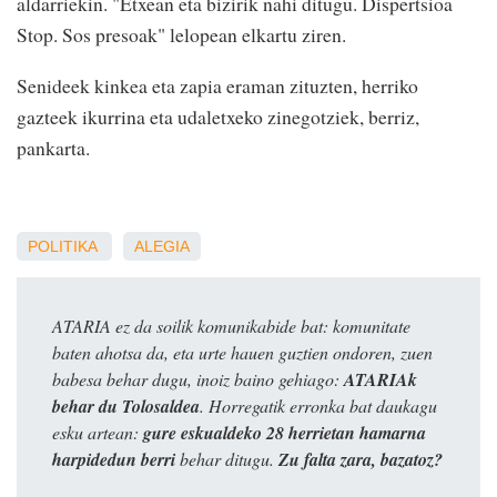
aldarriekin. "Etxean eta bizirik nahi ditugu. Dispertsioa
Stop. Sos presoak" lelopean elkartu ziren.
Senideek kinkea eta zapia eraman zituzten, herriko
gazteek ikurrina eta udaletxeko zinegotziek, berriz,
pankarta.
POLITIKA
ALEGIA
ATARIA ez da soilik komunikabide bat: komunitate
baten ahotsa da, eta urte hauen guztien ondoren, zuen
babesa behar dugu, inoiz baino gehiago:
ATARIAk
behar du Tolosaldea
. Horregatik erronka bat daukagu
esku artean:
gure eskualdeko 28 herrietan hamarna
harpidedun berri
behar ditugu.
Zu falta zara, bazatoz?