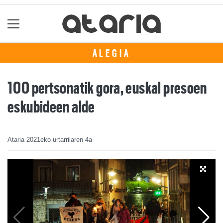
ALEGIA
100 pertsonatik gora, euskal presoen
eskubideen alde
Ataria
2021eko urtarrilaren 4a