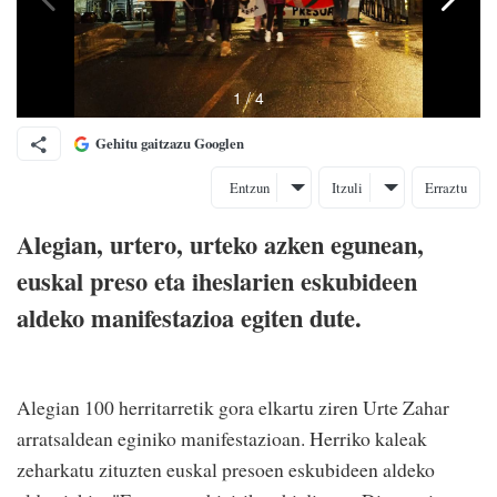
Gehitu gaitzazu Googlen
Entzun
Itzuli
Erraztu
Alegian, urtero, urteko azken egunean,
euskal preso eta iheslarien eskubideen
aldeko manifestazioa egiten dute.
Alegian 100 herritarretik gora elkartu ziren Urte Zahar
arratsaldean eginiko manifestazioan. Herriko kaleak
zeharkatu zituzten euskal presoen eskubideen aldeko