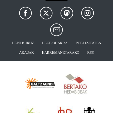
HONI BURUZ
LEGE OHARRA
PUBLIZITATEA
ARAUAK
HARREMANETARAKO
RSS