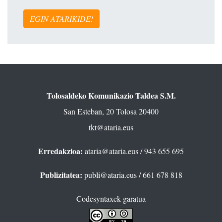
EGIN ATARIKIDE!
Tolosaldeko Komunikazio Taldea S.M.
San Esteban, 20 Tolosa 20400
tkt@ataria.eus
Erredakzioa:
ataria@ataria.eus
/ 943 655 695
Publizitatea:
publi@ataria.eus
/ 661 678 818
Codesyntaxek garatua