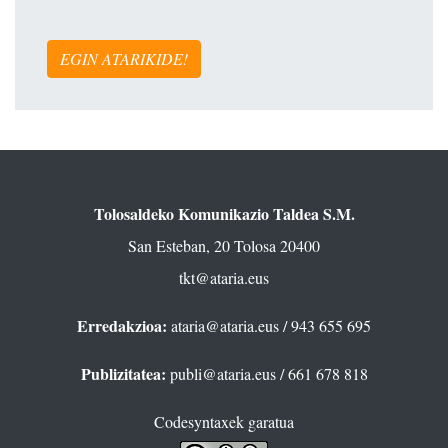
EGIN ATARIKIDE!
Tolosaldeko Komunikazio Taldea S.M.
San Esteban, 20 Tolosa 20400
tkt@ataria.eus
Erredakzioa:
ataria@ataria.eus
/ 943 655 695
Publizitatea:
publi@ataria.eus
/ 661 678 818
Codesyntaxek garatua