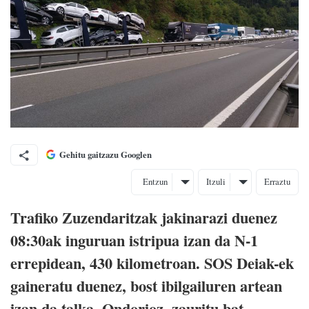
Gehitu gaitzazu Googlen
Entzun
Itzuli
Erraztu
Trafiko Zuzendaritzak jakinarazi duenez
08:30ak inguruan istripua izan da N-1
errepidean, 430 kilometroan. SOS Deiak-ek
gaineratu duenez, bost ibilgailuren artean
izan da talka. Ondorioz, zauritu bat